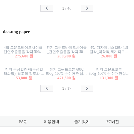
사리상자
스티커/팬시스티커
물스티커/팬시스티커
1
/
46
doosung paper
4절 그문드바이오사이클_
전지 그문드바이오사이클
4절 디자이너스칼라 458
천연추출물을 각각 50%이
_천연추출물을 각각 50%
칼라_과학적,체계적으로
상 함유한 친환경그래픽
275,600 원
이상 함유한 친환경그래
280,900 원
분류된 200색을 갖춘 색지
26,800 원
용지 600g
픽용지 600g
81.4g 116g 151g 209g 302g
전지 두성컬러팩(두성칼
전지 그문드코튼 600g
전지 그문드코튼
라화일)_최고의 강도와 평
900g_100% 순수한 면섬유
300g_100% 순수한 면섬유
활성을 지닌 다양한 컬러
53,800 원
로 만든 친환경프리미엄
471,500 원
로 만든 친환경프리미엄
131,300 원
의 색보드 157g 209g 262g
용지 110g 300g 600g 900g
용지 110g 300g 600g 900g
1
/
17
FAQ
이용안내
즐겨찾기
PC버전