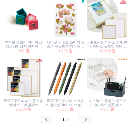
부직포 쥬얼리 미니박스/
사과꽃 외 압화스티커 40
PHOENIX 피닉스 수채 면
악세사리상자/반지케이
종/다꾸스티커/다이어리
천캔버스 플로팅 캔버스
스/반지상자/귀걸이상자/
130 원
꾸미기/꽃스티커/자연물
1,230 원
프레임세트 30x30cm/액자
17,600 원
귀걸이박스
스티커/팬시스티커
캔버스
PHOENIX 피닉스 플로팅
RHODIA 로디아 스크립
시스맥스 올리오 데스크
캔버스 프레임세트
트 멀티펜 3in1 샤프+볼펜/
오거나이저/펜꽂이/소품
50x50cm/액자캔버스/인테
28,700 원
무광택 알루미늄 육각배
65,300 원
꽂이/소품함/정리함/수납
7,800 원
리어소품
럴
함/화장품정리함/데스크
정리
1
/
8