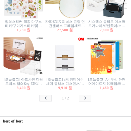
압화스티커 40종 다꾸스
PHOENIX 피닉스 원형 면
시스맥스 올리오 데스크
티커/꾸미기스티커/꽃스
천캔버스 프레임세트
오거나이저/펜꽂이/소품
티커/압화꽃책갈피/팬시
1,230 원
30cm/원형캔버스/플로팅
27,500 원
꽂이/소품함/정리함/수납
7,800 원
스티커
캔버스/액자캔버스
함/화장품정리함/데스크
정리
[오늘출고] 아트사인 다용
[오늘출고] 3M 원데이수
[오늘출고] A4 두성 단면
도박스 열쇠Key 4396/투
세미 플러스 디스펜서/소
머메이드지 10매입/매직
표함/건의함/모금함/응모
8,400 원
프트수세미5매+강력수세
9,910 원
터치/색지/색상지/색복사
1,460 원
함/추첨함/선거함/명함함/
미5매 포함
용지/POP용지/수채화WL/
이벤트함/투명박스
칼라색지/고급복사지
1
/
2
best of best