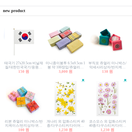
new product
태극기 27x20.5cm 비닐재
미니종이봉투 6.5x9.5cm 1
부직포 쥬얼리 미니박스/
질/대한민국국기/응원깃
봉 약 100장입/쥬얼리봉
악세사리상자/반지케이
발/행사깃발
150 원
투/증명사진봉투/악세사
3,000 원
스/반지상자/귀걸이상자/
130 원
리봉투/카드봉투/편지봉
귀걸이박스
투
리본 쥬얼리 미니박스/반
개나리 외 압화스티커 40
코스모스 외 압화스티커
지케이스/반지상자/귀걸
종/다꾸스티커/다이어리
40종/다꾸스티커/다이어
이상자/귀걸이박스/악세
100 원
꾸미기/꽃스티커/자연물
1,230 원
리꾸미기/꽃스티커/자연
1,230 원