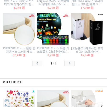
압화스티커 40종 다꾸스
Cergio 세르지오 아쿠아렐
PHOENIX 피닉스 아사천
티커/꾸미기스티커/꽃스
수채패드 300g 32x18cm
캔버스 프레임세트 3호F
티커/압화꽃책갈피/팬시
1,230 원
12매 1면제본
9,700 원
27.3x22cm 캔버스와 올림
17,200 원
스티커
액자세트/액자캔버스
PHOENIX 피닉스 원형 면
PHOENIX 피닉스 야광 아
[오늘출고] 아트사인 포멕
천캔버스 프레임세트
크릴물감 21ml 8색세트/야
스 2면 소화기커버
40cm/원형캔버스/플로팅
37,400 원
8,200 원
광물감
1470/1471/소화기커버/소
16,650 원
캔버스/액자캔버스
화기가림막/소화기보관
함/소화기거치대/소화기
1
/
3
안내판
MD CHOICE