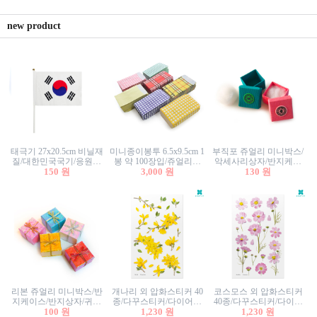
new product
태극기 27x20.5cm 비닐재
미니종이봉투 6.5x9.5cm 1
부직포 쥬얼리 미니박스/
질/대한민국국기/응원깃
봉 약 100장입/쥬얼리봉
악세사리상자/반지케이
발/행사깃발
150 원
투/증명사진봉투/악세사
3,000 원
스/반지상자/귀걸이상자/
130 원
리봉투/카드봉투/편지봉
귀걸이박스
투
리본 쥬얼리 미니박스/반
개나리 외 압화스티커 40
코스모스 외 압화스티커
지케이스/반지상자/귀걸
종/다꾸스티커/다이어리
40종/다꾸스티커/다이어
이상자/귀걸이박스/악세
100 원
꾸미기/꽃스티커/자연물
1,230 원
리꾸미기/꽃스티커/자연
1,230 원