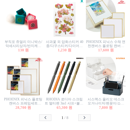
부직포 쥬얼리 미니박스/
사과꽃 외 압화스티커 40
PHOENIX 피닉스 수채 면
악세사리상자/반지케이
종/다꾸스티커/다이어리
천캔버스 플로팅 캔버스
스/반지상자/귀걸이상자/
130 원
꾸미기/꽃스티커/자연물
1,230 원
프레임세트 30x30cm/액자
17,600 원
귀걸이박스
스티커/팬시스티커
캔버스
PHOENIX 피닉스 플로팅
RHODIA 로디아 스크립
시스맥스 올리오 데스크
캔버스 프레임세트
트 멀티펜 3in1 샤프+볼펜/
오거나이저/펜꽂이/소품
50x50cm/액자캔버스/인테
28,700 원
무광택 알루미늄 육각배
65,300 원
꽂이/소품함/정리함/수납
7,800 원
리어소품
럴
함/화장품정리함/데스크
정리
1
/
8