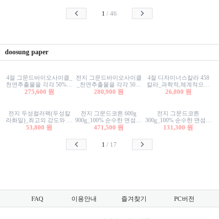
사리상자
스티커/팬시스티커
물스티커/팬시스티커
1
/
46
doosung paper
4절 그문드바이오사이클_
전지 그문드바이오사이클
4절 디자이너스칼라 458
천연추출물을 각각 50%이
_천연추출물을 각각 50%
칼라_과학적,체계적으로
상 함유한 친환경그래픽
275,600 원
이상 함유한 친환경그래
280,900 원
분류된 200색을 갖춘 색지
26,800 원
용지 600g
픽용지 600g
81.4g 116g 151g 209g 302g
전지 두성컬러팩(두성칼
전지 그문드코튼 600g
전지 그문드코튼
라화일)_최고의 강도와 평
900g_100% 순수한 면섬유
300g_100% 순수한 면섬유
활성을 지닌 다양한 컬러
53,800 원
로 만든 친환경프리미엄
471,500 원
로 만든 친환경프리미엄
131,300 원
의 색보드 157g 209g 262g
용지 110g 300g 600g 900g
용지 110g 300g 600g 900g
1
/
17
FAQ
이용안내
즐겨찾기
PC버전