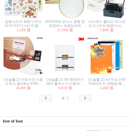
압화스티커 40종 다꾸스
PHOENIX 피닉스 원형 면
시스맥스 올리오 데스크
티커/꾸미기스티커/꽃스
천캔버스 프레임세트
오거나이저/펜꽂이/소품
티커/압화꽃책갈피/팬시
1,230 원
30cm/원형캔버스/플로팅
27,500 원
꽂이/소품함/정리함/수납
7,800 원
스티커
캔버스/액자캔버스
함/화장품정리함/데스크
정리
[오늘출고] 아트사인 다용
[오늘출고] 3M 원데이수
[오늘출고] A4 두성 단면
도박스 열쇠Key 4396/투
세미 플러스 디스펜서/소
머메이드지 10매입/매직
표함/건의함/모금함/응모
8,400 원
프트수세미5매+강력수세
9,910 원
터치/색지/색상지/색복사
1,460 원
함/추첨함/선거함/명함함/
미5매 포함
용지/POP용지/수채화WL/
이벤트함/투명박스
칼라색지/고급복사지
1
/
2
best of best