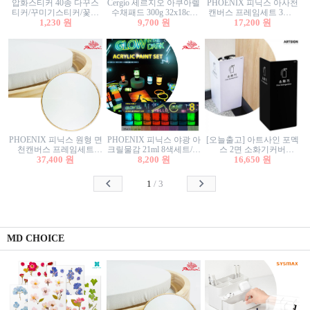
압화스티커 40종 다꾸스
Cergio 세르지오 아쿠아렐
PHOENIX 피닉스 아사천
티커/꾸미기스티커/꽃스
수채패드 300g 32x18cm
캔버스 프레임세트 3호F
티커/압화꽃책갈피/팬시
1,230 원
12매 1면제본
9,700 원
27.3x22cm 캔버스와 올림
17,200 원
스티커
액자세트/액자캔버스
PHOENIX 피닉스 원형 면
PHOENIX 피닉스 야광 아
[오늘출고] 아트사인 포멕
천캔버스 프레임세트
크릴물감 21ml 8색세트/야
스 2면 소화기커버
40cm/원형캔버스/플로팅
37,400 원
8,200 원
광물감
1470/1471/소화기커버/소
16,650 원
캔버스/액자캔버스
화기가림막/소화기보관
함/소화기거치대/소화기
1
/
3
안내판
MD CHOICE