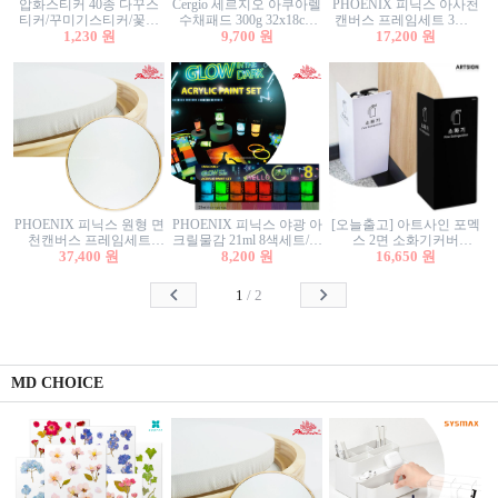
압화스티커 40종 다꾸스
Cergio 세르지오 아쿠아렐
PHOENIX 피닉스 아사천
티커/꾸미기스티커/꽃스
수채패드 300g 32x18cm
캔버스 프레임세트 3호F
티커/압화꽃책갈피/팬시
1,230 원
12매 1면제본
9,700 원
27.3x22cm 캔버스와 올림
17,200 원
스티커
액자세트/액자캔버스
PHOENIX 피닉스 원형 면
PHOENIX 피닉스 야광 아
[오늘출고] 아트사인 포멕
천캔버스 프레임세트
크릴물감 21ml 8색세트/야
스 2면 소화기커버
40cm/원형캔버스/플로팅
37,400 원
8,200 원
광물감
1470/1471/소화기커버/소
16,650 원
캔버스/액자캔버스
화기가림막/소화기보관
함/소화기거치대/소화기
1
/
2
안내판
MD CHOICE