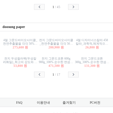
사리상자
스티커/팬시스티커
물스티커/팬시스티커
1
/
45
doosung paper
4절 그문드바이오사이클_
전지 그문드바이오사이클
4절 디자이너스칼라 458
천연추출물을 각각 50%이
_천연추출물을 각각 50%
칼라_과학적,체계적으로
상 함유한 친환경그래픽
275,600 원
이상 함유한 친환경그래
280,900 원
분류된 200색을 갖춘 색지
26,800 원
용지 600g
픽용지 600g
81.4g 116g 151g 209g 302g
전지 두성컬러팩(두성칼
전지 그문드코튼 600g
전지 그문드코튼
라화일)_최고의 강도와 평
900g_100% 순수한 면섬유
300g_100% 순수한 면섬유
활성을 지닌 다양한 컬러
53,800 원
로 만든 친환경프리미엄
471,500 원
로 만든 친환경프리미엄
131,300 원
의 색보드 157g 209g 262g
용지 110g 300g 600g 900g
용지 110g 300g 600g 900g
1
/
17
FAQ
이용안내
즐겨찾기
PC버전