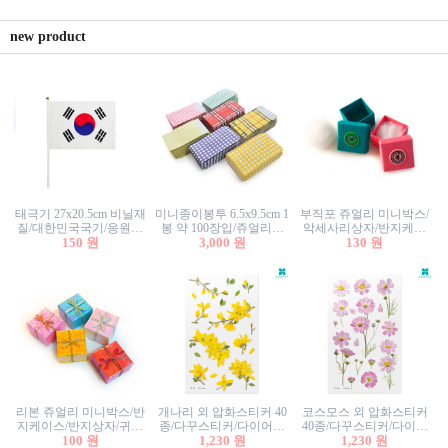
new product
태극기 27x20.5cm 비닐재
미니종이봉투 6.5x9.5cm 1
부직포 쥬얼리 미니박스/
질/대한민국국기/응원깃
봉 약 100장입/쥬얼리봉
악세사리상자/반지케이
발/행사깃발
150 원
투/증명사진봉투/악세사
3,000 원
스/반지상자/귀걸이상자/
130 원
리봉투/카드봉투/편지봉
귀걸이박스
투
리본 쥬얼리 미니박스/반
개나리 외 압화스티커 40
코스모스 외 압화스티커
지케이스/반지상자/귀걸
종/다꾸스티커/다이어리
40종/다꾸스티커/다이어
이상자/귀걸이박스/악세
100 원
꾸미기/꽃스티커/자연물
1,230 원
리꾸미기/꽃스티커/자연
1,230 원