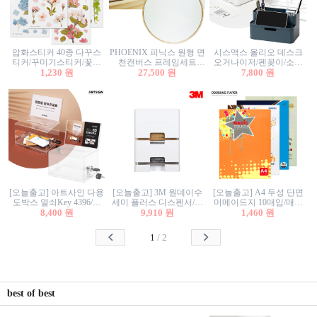
압화스티커 40종 다꾸스
PHOENIX 피닉스 원형 면
시스맥스 올리오 데스크
티커/꾸미기스티커/꽃스
천캔버스 프레임세트
오거나이저/펜꽂이/소품
티커/압화꽃책갈피/팬시
1,230 원
30cm/원형캔버스/플로팅
27,500 원
꽂이/소품함/정리함/수납
7,800 원
스티커
캔버스/액자캔버스
함/화장품정리함/데스크
정리
[오늘출고] 아트사인 다용
[오늘출고] 3M 원데이수
[오늘출고] A4 두성 단면
도박스 열쇠Key 4396/투
세미 플러스 디스펜서/소
머메이드지 10매입/매직
표함/건의함/모금함/응모
8,400 원
프트수세미5매+강력수세
9,910 원
터치/색지/색상지/색복사
1,460 원
함/추첨함/선거함/명함함/
미5매 포함
용지/POP용지/수채화WL/
이벤트함/투명박스
칼라색지/고급복사지
1
/
2
best of best