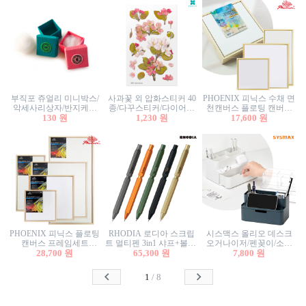
부직포 쥬얼리 미니박스/
사과꽃 외 압화스티커 40
PHOENIX 피닉스 수채 면
악세사리상자/반지케이
종/다꾸스티커/다이어리
천캔버스 플로팅 캔버스
스/반지상자/귀걸이상자/
130 원
꾸미기/꽃스티커/자연물
1,230 원
프레임세트 30x30cm/액자
17,600 원
귀걸이박스
스티커/팬시스티커
캔버스
PHOENIX 피닉스 플로팅
RHODIA 로디아 스크립
시스맥스 올리오 데스크
캔버스 프레임세트
트 멀티펜 3in1 샤프+볼펜/
오거나이저/펜꽂이/소품
50x50cm/액자캔버스/인테
28,700 원
무광택 알루미늄 육각배
65,300 원
꽂이/소품함/정리함/수납
7,800 원
리어소품
럴
함/화장품정리함/데스크
정리
1
/
8