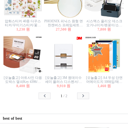
압화스티커 40종 다꾸스
PHOENIX 피닉스 원형 면
시스맥스 올리오 데스크
티커/꾸미기스티커/꽃스
천캔버스 프레임세트
오거나이저/펜꽂이/소품
티커/압화꽃책갈피/팬시
1,230 원
30cm/원형캔버스/플로팅
27,500 원
꽂이/소품함/정리함/수납
7,800 원
스티커
캔버스/액자캔버스
함/화장품정리함/데스크
정리
[오늘출고] 아트사인 다용
[오늘출고] 3M 원데이수
[오늘출고] A4 두성 단면
도박스 열쇠Key 4396/투
세미 플러스 디스펜서/소
머메이드지 10매입/매직
표함/건의함/모금함/응모
8,400 원
프트수세미5매+강력수세
9,910 원
터치/색지/색상지/색복사
1,460 원
함/추첨함/선거함/명함함/
미5매 포함
용지/POP용지/수채화WL/
이벤트함/투명박스
칼라색지/고급복사지
1
/
2
best of best