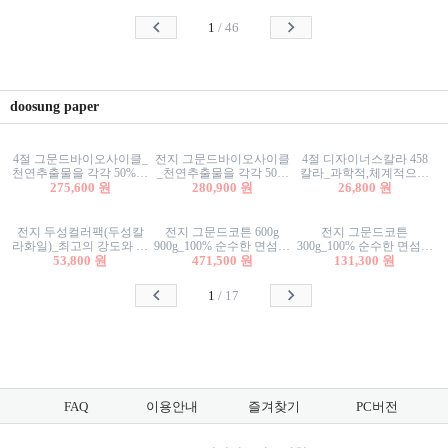
사리상자
스티커/팬시스티커
물스티커/팬시스티커
1
/
46
doosung paper
4절 그문드바이오사이클_
전지 그문드바이오사이클
4절 디자이너스칼라 458
천연추출물을 각각 50%이
_천연추출물을 각각 50%
칼라_과학적,체계적으로
상 함유한 친환경그래픽
275,600 원
이상 함유한 친환경그래
280,900 원
분류된 200색을 갖춘 색지
26,800 원
용지 600g
픽용지 600g
81.4g 116g 151g 209g 302g
전지 두성컬러팩(두성칼
전지 그문드코튼 600g
전지 그문드코튼
라화일)_최고의 강도와 평
900g_100% 순수한 면섬유
300g_100% 순수한 면섬유
활성을 지닌 다양한 컬러
53,800 원
로 만든 친환경프리미엄
471,500 원
로 만든 친환경프리미엄
131,300 원
의 색보드 157g 209g 262g
용지 110g 300g 600g 900g
용지 110g 300g 600g 900g
1
/
17
FAQ
이용안내
즐겨찾기
PC버전