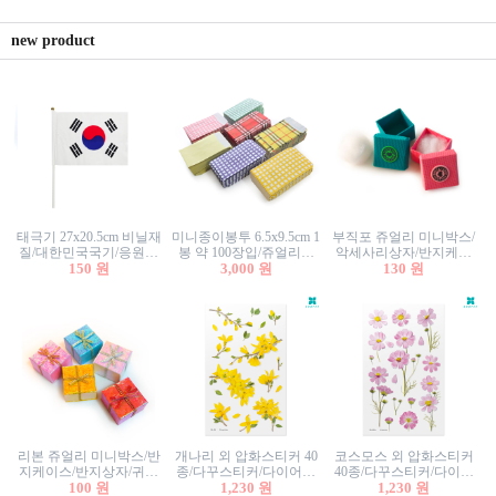
new product
태극기 27x20.5cm 비닐재
미니종이봉투 6.5x9.5cm 1
부직포 쥬얼리 미니박스/
질/대한민국국기/응원깃
봉 약 100장입/쥬얼리봉
악세사리상자/반지케이
발/행사깃발
150 원
투/증명사진봉투/악세사
3,000 원
스/반지상자/귀걸이상자/
130 원
리봉투/카드봉투/편지봉
귀걸이박스
투
리본 쥬얼리 미니박스/반
개나리 외 압화스티커 40
코스모스 외 압화스티커
지케이스/반지상자/귀걸
종/다꾸스티커/다이어리
40종/다꾸스티커/다이어
이상자/귀걸이박스/악세
100 원
꾸미기/꽃스티커/자연물
1,230 원
리꾸미기/꽃스티커/자연
1,230 원