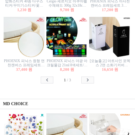
압화스티커 40종 다꾸스
Cergio 세르지오 아쿠아렐
PHOENIX 피닉스 아사천
티커/꾸미기스티커/꽃스
수채패드 300g 32x18cm
캔버스 프레임세트 3호F
티커/압화꽃책갈피/팬시
1,230 원
12매 1면제본
9,700 원
27.3x22cm 캔버스와 올림
17,200 원
스티커
액자세트/액자캔버스
PHOENIX 피닉스 원형 면
PHOENIX 피닉스 야광 아
[오늘출고] 아트사인 포멕
천캔버스 프레임세트
크릴물감 21ml 8색세트/야
스 2면 소화기커버
40cm/원형캔버스/플로팅
37,400 원
8,200 원
광물감
1470/1471/소화기커버/소
16,650 원
캔버스/액자캔버스
화기가림막/소화기보관
함/소화기거치대/소화기
1
/
3
안내판
MD CHOICE