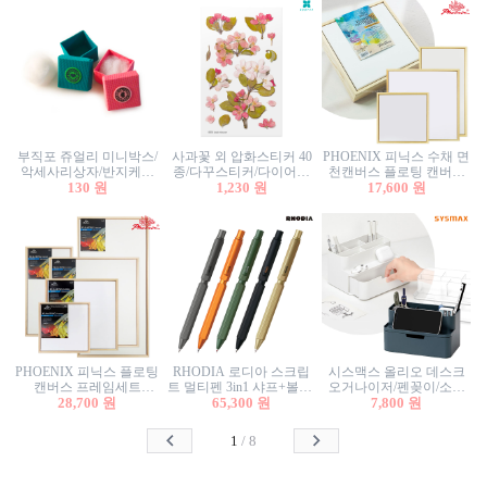
부직포 쥬얼리 미니박스/
사과꽃 외 압화스티커 40
PHOENIX 피닉스 수채 면
악세사리상자/반지케이
종/다꾸스티커/다이어리
천캔버스 플로팅 캔버스
스/반지상자/귀걸이상자/
130 원
꾸미기/꽃스티커/자연물
1,230 원
프레임세트 30x30cm/액자
17,600 원
귀걸이박스
스티커/팬시스티커
캔버스
PHOENIX 피닉스 플로팅
RHODIA 로디아 스크립
시스맥스 올리오 데스크
캔버스 프레임세트
트 멀티펜 3in1 샤프+볼펜/
오거나이저/펜꽂이/소품
50x50cm/액자캔버스/인테
28,700 원
무광택 알루미늄 육각배
65,300 원
꽂이/소품함/정리함/수납
7,800 원
리어소품
럴
함/화장품정리함/데스크
정리
1
/
8