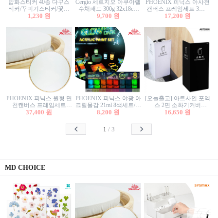
압화스티커 40종 다꾸스
Cergio 세르지오 아쿠아렐
PHOENIX 피닉스 아사천
티커/꾸미기스티커/꽃스
수채패드 300g 32x18cm
캔버스 프레임세트 3호F
티커/압화꽃책갈피/팬시
1,230 원
12매 1면제본
9,700 원
27.3x22cm 캔버스와 올림
17,200 원
스티커
액자세트/액자캔버스
PHOENIX 피닉스 원형 면
PHOENIX 피닉스 야광 아
[오늘출고] 아트사인 포멕
천캔버스 프레임세트
크릴물감 21ml 8색세트/야
스 2면 소화기커버
40cm/원형캔버스/플로팅
37,400 원
8,200 원
광물감
1470/1471/소화기커버/소
16,650 원
캔버스/액자캔버스
화기가림막/소화기보관
함/소화기거치대/소화기
1
/
3
안내판
MD CHOICE