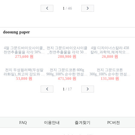
사리상자
스티커/팬시스티커
물스티커/팬시스티커
1
/
46
doosung paper
4절 그문드바이오사이클_
전지 그문드바이오사이클
4절 디자이너스칼라 458
천연추출물을 각각 50%이
_천연추출물을 각각 50%
칼라_과학적,체계적으로
상 함유한 친환경그래픽
275,600 원
이상 함유한 친환경그래
280,900 원
분류된 200색을 갖춘 색지
26,800 원
용지 600g
픽용지 600g
81.4g 116g 151g 209g 302g
전지 두성컬러팩(두성칼
전지 그문드코튼 600g
전지 그문드코튼
라화일)_최고의 강도와 평
900g_100% 순수한 면섬유
300g_100% 순수한 면섬유
활성을 지닌 다양한 컬러
53,800 원
로 만든 친환경프리미엄
471,500 원
로 만든 친환경프리미엄
131,300 원
의 색보드 157g 209g 262g
용지 110g 300g 600g 900g
용지 110g 300g 600g 900g
1
/
17
FAQ
이용안내
즐겨찾기
PC버전