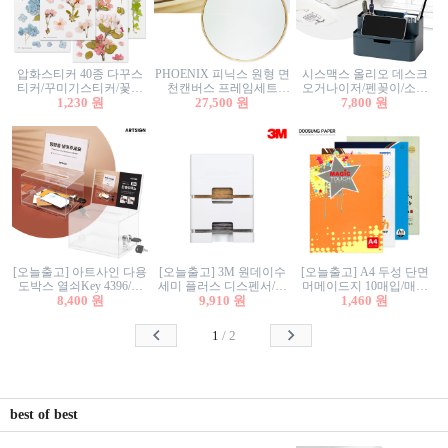
압화스티커 40종 다꾸스
PHOENIX 피닉스 원형 면
시스맥스 올리오 데스크
티커/꾸미기스티커/꽃스
천캔버스 프레임세트
오거나이저/펜꽂이/소품
티커/압화꽃책갈피/팬시
1,230 원
30cm/원형캔버스/플로팅
27,500 원
꽂이/소품함/정리함/수납
7,800 원
스티커
캔버스/액자캔버스
함/화장품정리함/데스크
정리
[오늘출고] 아트사인 다용
[오늘출고] 3M 원데이수
[오늘출고] A4 두성 단면
도박스 열쇠Key 4396/투
세미 플러스 디스펜서/소
머메이드지 10매입/매직
표함/건의함/모금함/응모
8,400 원
프트수세미5매+강력수세
9,910 원
터치/색지/색상지/색복사
1,460 원
함/추첨함/선거함/명함함/
미5매 포함
용지/POP용지/수채화WL/
이벤트함/투명박스
칼라색지/고급복사지
1
/
2
best of best