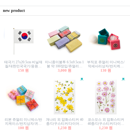
new product
태극기 27x20.5cm 비닐재
미니종이봉투 6.5x9.5cm 1
부직포 쥬얼리 미니박스/
질/대한민국국기/응원깃
봉 약 100장입/쥬얼리봉
악세사리상자/반지케이
발/행사깃발
150 원
투/증명사진봉투/악세사
3,000 원
스/반지상자/귀걸이상자/
130 원
리봉투/카드봉투/편지봉
귀걸이박스
투
리본 쥬얼리 미니박스/반
개나리 외 압화스티커 40
코스모스 외 압화스티커
지케이스/반지상자/귀걸
종/다꾸스티커/다이어리
40종/다꾸스티커/다이어
이상자/귀걸이박스/악세
100 원
꾸미기/꽃스티커/자연물
1,230 원
리꾸미기/꽃스티커/자연
1,230 원