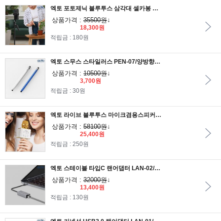
엑토 포토제닉 블루투스 삼각대 셀카봉 MPM-13/스마트폰+디지털카메라+액션캠 올인원셀카봉
상품가격 :
35500원
↓
18,300원
적립금 : 180원
엑토 스무스 스타일러스 PEN-07/양방향터치펜
상품가격 :
10500원
↓
3,700원
적립금 : 30원
엑토 라이브 블루투스 마이크겸용스피커 MICS-03 노래방앱활용/반주와음성 동시출력/볼륨과 에코조절
상품가격 :
58100원
↓
25,400원
적립금 : 250원
엑토 스테이블 타입C 랜어댑터 LAN-02/랜포트생성
상품가격 :
32000원
↓
13,400원
적립금 : 130원