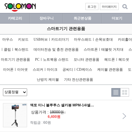
로그인
마이페이지
카테고리
장바구니
최근본상품
더보기
스마트기기 관련용품
마우스
키보드
USB허브ㅣ카드리더기
마우스패드ㅣ손목보호대
카피홀더
ㅣ클립ㅣ북스탠드
데이터전송 및 충전 관련용품
스마트폰ㅣ테블릿 거치대
스
마트기기 관련용품
PCㅣ노트북용 스탠드
모니터 관련용품
헤드폰ㅣ헤드셋
이어폰ㅣ이어셋
스피커ㅣ마이크
공씨디ㅣCD케이스
케이블 관련용품
도
난방지 케이블
기타 전산관련용품
엑토 미니 블루투스 셀카봉 MPM-14/셀카봉과 삼각대 2가지모드사용
상품가격 :
18000원
↓
6,400원
적립금 : 60원