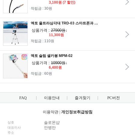
3,100원
(7 할인)
적립금 : 30원
엑토 울트라삼각대 TRD-03 스마트폰과 카메라호환삼각대 360도회전
상품가격 :
27900원
↓
11,300원
적립금 : 110원
엑토 슬림 셀카봉 MPM-02
상품가격 :
10900원
↓
6,400원
적립금 : 60원
FAQ
이용안내
즐겨찾기
PC버전
이용약관
|
개인정보취급방침
솔로몬샵
상호
안병만
대표이사
주소