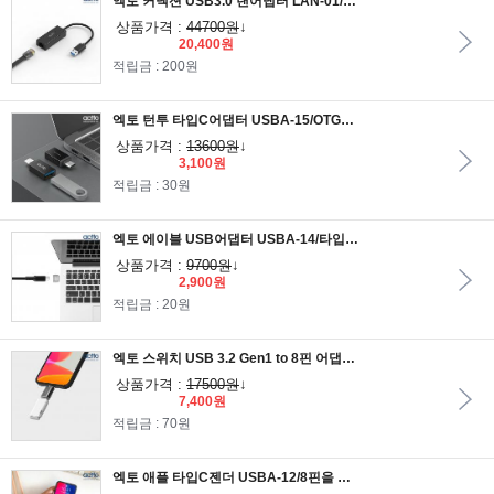
엑토 커넥션 USB3.0 랜어댑터 LAN-01/랜포트생성
상품가격 :
44700원
↓
20,400원
적립금 : 200원
엑토 턴투 타입C어댑터 USBA-15/OTG기능/충전및데이터전송
상품가격 :
13600원
↓
3,100원
적립금 : 30원
엑토 에이블 USB어댑터 USBA-14/타입C를 USB2.0으로 변환
상품가격 :
9700원
↓
2,900원
적립금 : 20원
엑토 스위치 USB 3.2 Gen1 to 8핀 어댑터 USBA-13/8핀 포트용 기기만 사용가능
상품가격 :
17500원
↓
7,400원
적립금 : 70원
엑토 애플 타입C젠더 USBA-12/8핀을 타입C로 변환