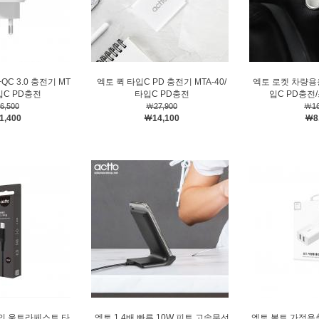
QC 3.0 충전기 MT
엑토 퀵 타입C PD 충전기 MTA-40/
엑토 로켓 차량용충
타입C PD충전
타입C PD충전
입C PD충전
6,500
￦27,900
￦16
1,400
￦14,100
￦8
W의 울트라페스트 타
엑토 1.4배 빠른 10W 피트 고속무선
엑토 볼트 가정용충