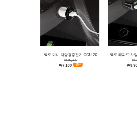
엑토 미니 차량용충전기 CCU-20
엑토 래피드 차량
￦15,300
￦1
￦7,100
￦9,9