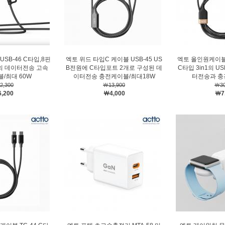
USB-46 C타입,8핀
엑토 위드 타입C 케이블 USB-45 US
엑토 올인원케이블 U
트의 데이터전송 고속
B전원에 C타입포트 2개로 구성된 데
C타입 3in1의 
/최대 60W
이터전송 충전케이블/최대18W
터전송과 충
2,300
￦13,900
￦30
,200
￦4,000
￦7