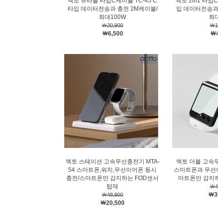
엑토 듀라블 타입C케이블 TC-45 C
엑토 2in1 타입
타입 데이터전송과 충전 2M케이블/
입 데이터전송과 
최대100W
최
￦20,900
￦1
￦6,500
￦4
엑토 스테이션 고속무선충전기 MTA-
엑토 더블 고속무
54 스마트폰,워치,무선이어폰 동시
스마트폰과 무선이
충전/스마트폰만 감지하는 FOD센서
마트폰만 감지하
탑재
￦4
￦3
￦48,900
￦20,500