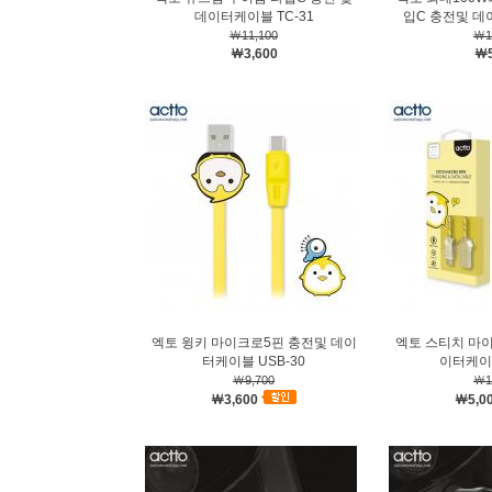
데이터케이블 TC-31
입C 충전및 데
￦11,100
￦1
￦3,600
￦5
엑토 윙키 마이크로5핀 충전및 데이
엑토 스티치 마
터케이블 USB-30
이터케이블
￦9,700
￦1
￦3,600
￦5,0