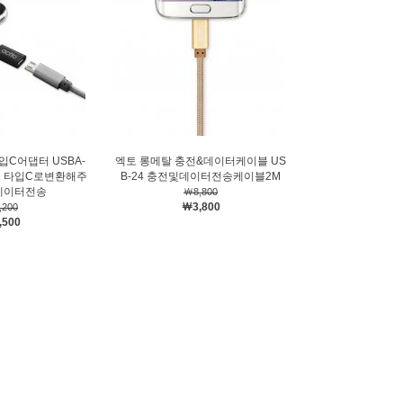
입C어댑터 USBA-
엑토 롱메탈 충전&데이터케이블 US
을 타입C로변환해주
B-24 충전및데이터전송케이블2M
 데이터전송
￦8,800
￦3,800
,200
,500