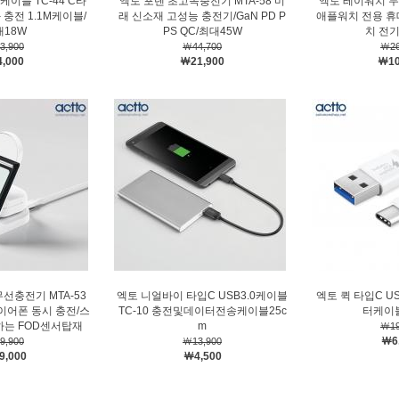
C케이블 TC-44 C타
엑토 포텐 초고속충전기 MTA-58 미
엑토 레이워치 무
충전 1.1M케이블/
래 신소재 고성능 충전기/GaN PD P
애플워치 전용 
대18W
PS QC/최대45W
치 전
3,900
￦44,700
￦26
,000
￦21,900
￦10
선충전기 MTA-53
엑토 니얼바이 타입C USB3.0케이블
엑토 퀵 타입C US
어폰 동시 충전/스
TC-10 충전및데이터전송케이블25c
터케이블
는 FOD센서탑재
m
￦19
￦6
9,900
￦13,900
9,000
￦4,500