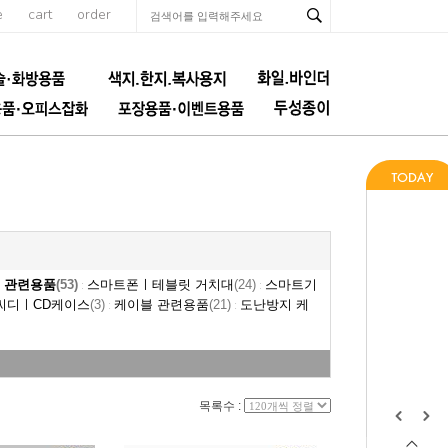
e
cart
order
 관련용품
(53)
스마트폰ㅣ테블릿 거치대
(24)
스마트기
:
:
씨디ㅣCD케이스
(3)
케이블 관련용품
(21)
도난방지 케
:
:
목록수 :