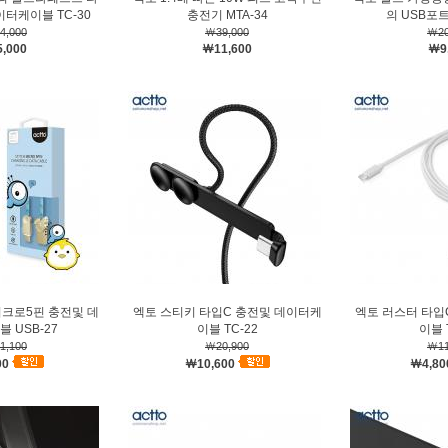
이터케이블 TC-30
충전기 MTA-34
의 USB포
4,000
￦39,000
￦20
,000
￦11,600
￦9
이크로5핀 충전및 데
엑토 스티키 타입C 충전및 데이터케
엑토 러스터 타입
 USB-27
이블 TC-22
이블 
1,100
￦20,900
￦11
00
￦10,600
￦4,80