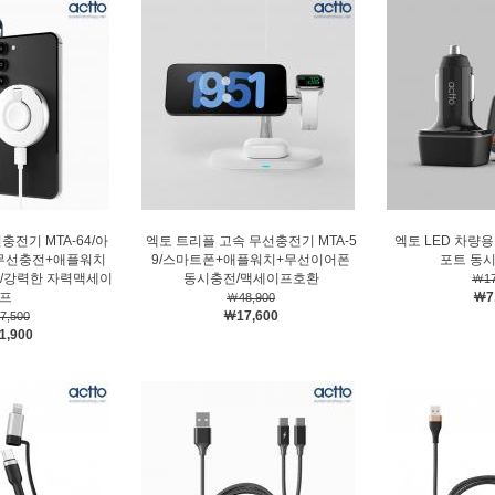
충전기 MTA-64/아
엑토 트리플 고속 무선충전기 MTA-5
엑토 LED 차량용
무선충전+애플워치
9/스마트폰+애플워치+무선이어폰
포트 동
/강력한 자력맥세이
동시충전/맥세이프호환
￦17
프
￦7
￦48,900
￦17,600
7,500
1,900