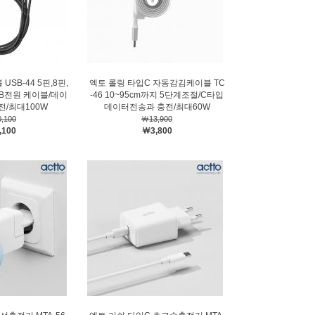
SB-44 5핀,8핀,
엑토 롤링 타입C 자동감김케이블 TC
USB전원 케이블/데이
-46 10~95cm까지 5단계조절/C타입
전/최대100W
데이터전송과 충전/최대60W
,100
￦13,900
,100
￦3,800