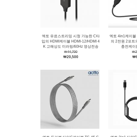
엑토 유료스트리밍 시청 가능한 C타
엑토 4in1케이블 
입의 HDMI케이블 HDMI-12/HDMI 4
의 2전원 2포
K 고해상도 미러링/60Hz 영상전송
충전케이블
￦44,700
￦2
￦20,500
￦6