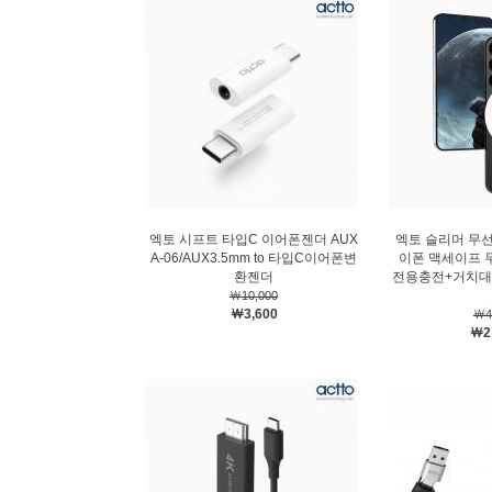
엑토 시프트 타입C 이어폰젠더 AUX
엑토 슬리머 무선
A-06/AUX3.5mm to 타입C이어폰변
이폰 맥세이프 
환젠더
전용충전+거치대
￦10,000
￦3,600
￦4
￦2