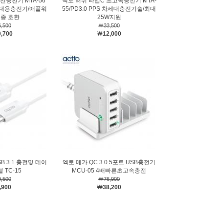
선충전기 MTA-56
엑토 러쉬 타입C 초고속충전기 MTA-
휴대용충전기/애플워
55/PD3.0 PPS 차세대충전기술/최대
기종 호환
25W지원
,500
￦33,500
,700
￦12,000
B 3.1 충전및 데이
엑토 메가 QC 3.0 5포트 USB충전기
 TC-15
MCU-05 4배빠른초고속충전
,500
￦76,900
,900
￦38,200