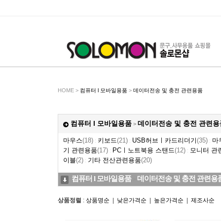
HOME >
컴퓨터 l 모바일용품
>
데이터전송 및 충전 관련용품
컴퓨터 l 모바일용품
데이터전송 및 충전 관련용
>
마우스
(18)
키보드
(21)
USB허브ㅣ카드리더기
(35)
마
:
:
:
기 관련용품
(17)
PCㅣ노트북용 스탠드
(12)
모니터 관
:
:
이블
(2)
기타 전산관련용품
(20)
:
컴퓨터 l 모바일용품
데이터전송 및 충전 관련용
>
상품정렬
:
상품명순
|
낮은가격순
|
높은가격순
|
제조사순