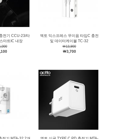
전기 CCU-23/타
엑토 익스프레스 무이음 타입C 충전
/스마트IC 내장
및 데이터케이블 TC-32
,000
￦13,900
,100
￦3,700
전기 MTA-32 2개
엑토 싱글 TYPE C PD 충전기 MTA-