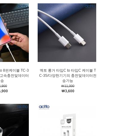
o 8핀케이블 TC-3
엑토 롱거 타입C to 타입C 케이블 T
4칩/고속충전및데이터
C-35/다양한기기의 충전및데이터전
전송
송가능
,900
￦11,000
,900
￦3,600