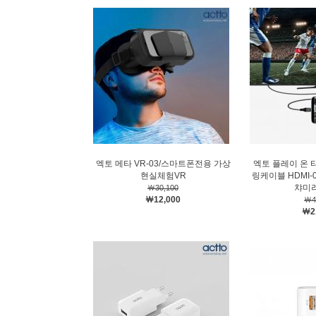
엑토 메타 VR-03/스마트폰전용 가상
엑토 플레이 온 타
현실체험VR
링케이블 HDMI-
챠미
￦30,100
￦12,000
￦4
￦2