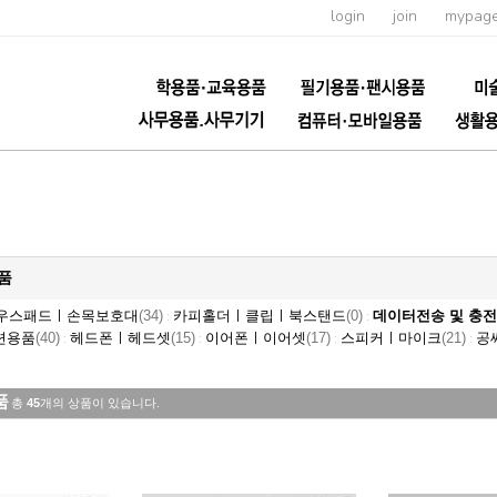
login
join
mypag
품
우스패드ㅣ손목보호대
(34)
카피홀더ㅣ클립ㅣ북스탠드
(0)
데이터전송 및 충전
:
:
련용품
(40)
헤드폰ㅣ헤드셋
(15)
이어폰ㅣ이어셋
(17)
스피커ㅣ마이크
(21)
공
:
:
:
:
품
총
45
개의 상품이 있습니다.