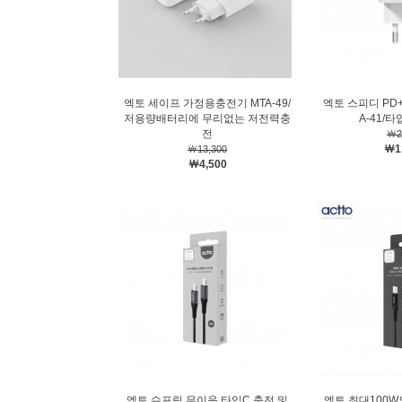
엑토 세이프 가정용충전기 MTA-49/
엑토 스피디 PD+
저용량배터리에 무리없는 저전력충
A-41/
전
￦2
￦1
￦13,300
￦4,500
엑토 슈프림 무이음 타입C 충전 및
엑토 최대100