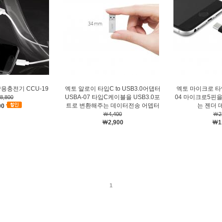
용충전기 CCU-19
엑토 알로이 타입C to USB3.0어댑터
엑토 마이크로 타
USBA-07 타입C케이블을 USB3.0포
04 마이크로5핀
8,800
트로 변환해주는 데이터전송 어뎁터
는 젠더
00
￦4,400
￦2
￦2,900
￦1
1