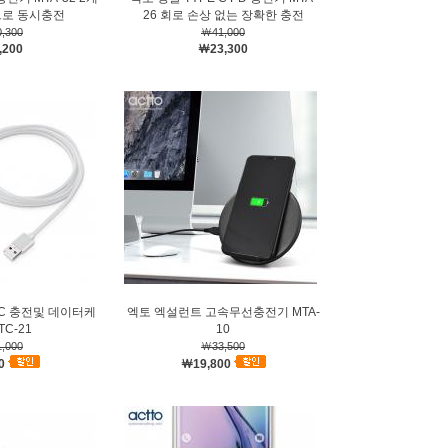
트로 동시충전
26 회로 손상 없는 장확한 충전
,300
￦41,000
,200
￦23,300
C 충전및 데이터케
엑토 엑설런트 고속무선충전기 MTA-
TC-21
10
,000
￦33,500
0
￦19,800