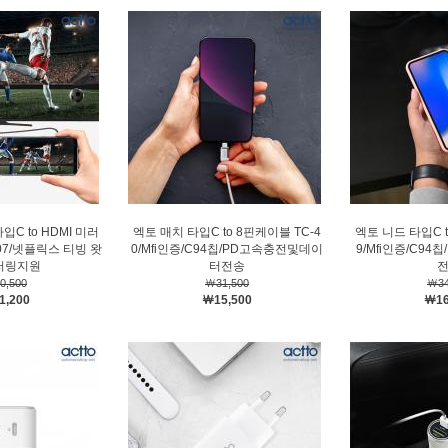
입C to HDMI 미러
엑토 매치 타입C to 8핀케이블 TC-4
엑토 니드 타입C t
07/넷플릭스 티빙 왓
0/Mfi인증/C94칩/PD고속충전및데이
9/Mfi인증/C9
러링지원
터전송
0,500
￦31,500
￦34
1,200
￦15,500
￦16