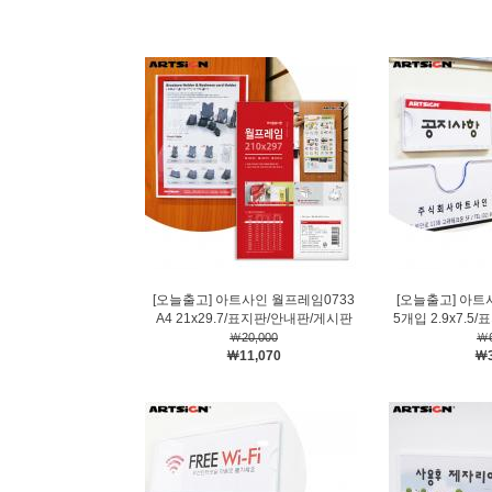
[오늘출고] 아트사인 월프레임0733
[오늘출고] 아트
A4 21x29.7/표지판/안내판/게시판
5개입 2.9x7.
￦20,000
￦6
￦11,070
￦3