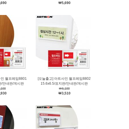
,690
￦5,690
사인 월프레임8801
[오늘출고] 아트사인 월프레임8802
표지판/안내판/게시판
15.6x6.5/표지판/안내판/게시판
,100
￦6,100
,930
￦3,510