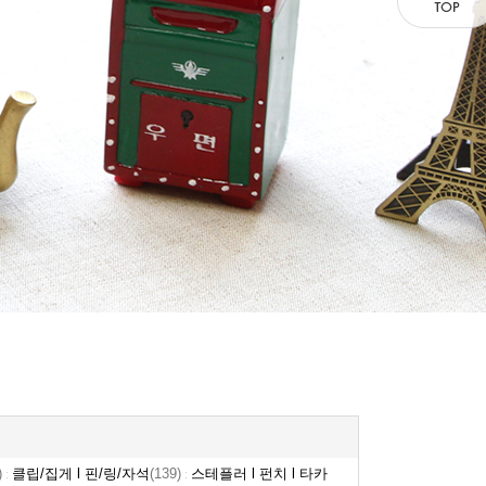
)
클립/집게 l 핀/링/자석
(139)
스테플러 l 펀치 l 타카
:
: