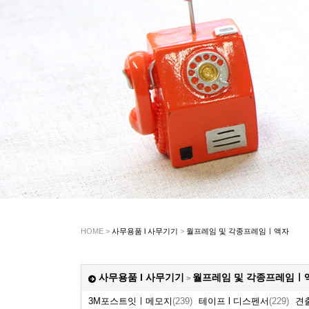
HOME >
사무용품 l 사무기기
>
월프레임 및 각종프레임ㅣ액자
사무용품 l 사무기기
월프레임 및 각종프레임ㅣ
>
3M포스트잇ㅣ메모지
(239)
테이프 l 디스펜서
(229)
견
:
: