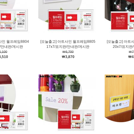
사인 월프레임8804
[오늘출고] 아트사인 월프레임8805
[오늘출고] 아트
판/안내판/게시판
17x7/표지판/안내판/게시판
20x7/표지
,100
￦6,700
￦7
,510
￦3,870
￦4