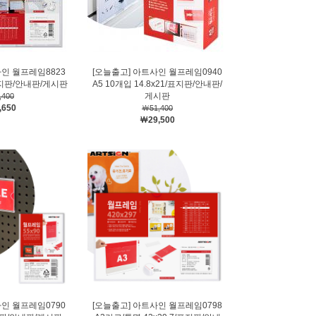
사인 월프레임8823
[오늘출고] 아트사인 월프레임0940
2/표지판/안내판/게시판
A5 10개입 14.8x21/표지판/안내판/
게시판
,400
,650
￦51,400
￦29,500
사인 월프레임0790
[오늘출고] 아트사인 월프레임0798