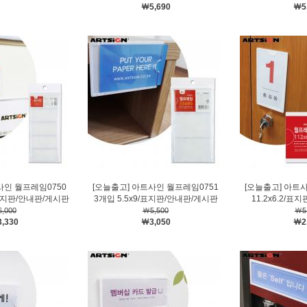
￦5,690
￦5
사인 월프레임0750
[오늘출고] 아트사인 월프레임0751
[오늘출고] 아트
5/표지판/안내판/게시판
3개입 5.5x9/표지판/안내판/게시판
11.2x6.2/
,000
￦5,500
￦5
,330
￦3,050
￦2