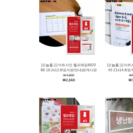
[오늘출고] 아트사인 월프레임8820
[오늘출고] 아트
B6 18.2x12.8/표지판/안내판/게시판
A5 21x14.8
￦4,800
￦5
￦2,660
￦3