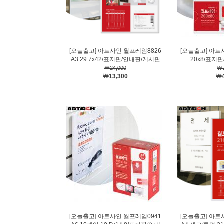
[오늘출고] 아트사인 월프레임8826
[오늘출고] 아트
A3 29.7x42/표지판/안내판/게시판
20x8/표지
￦24,000
￦7
￦13,300
￦4
[오늘출고] 아트사인 월프레임0941
[오늘출고] 아트