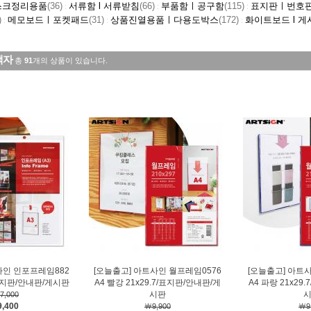
스크정리용품
(36)
서류함 l 서류받침
(66)
부품함ㅣ공구함
(115)
표지판ㅣ번호
:
:
:
)
메모보드ㅣ포켓패드
(31)
상품진열용품ㅣ다용도박스
(172)
화이트보드 l 게
:
:
:
액자
총
91
개의 상품이 있습니다.
사인 인포프레임882
[오늘출고] 아트사인 월프레임0576
[오늘출고] 아트
2/표지판/안내판/게시판
A4 빨강 21x29.7/표지판/안내판/게
A4 파랑 21x29
시판
7,000
,400
￦9,900
￦9