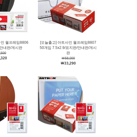
사인 월프레임8806
[오늘출고] 아트사인 월프레임8807
판/안내판/게시판
50개입 7.5x2.9/표지판/안내판/게시
판
,500
,320
￦58,000
￦33,290