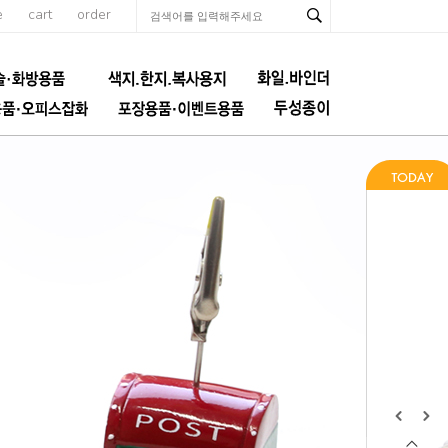
e
cart
order