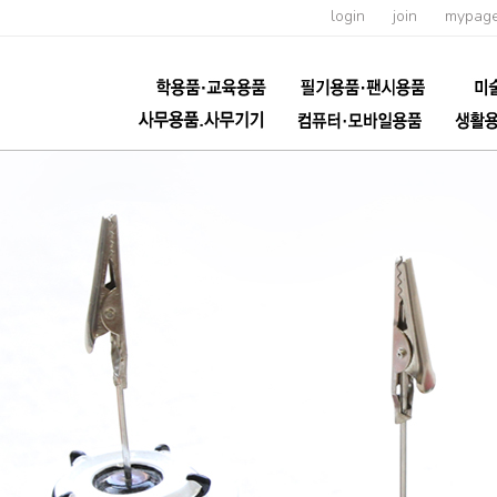
login
join
mypag