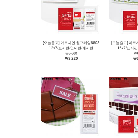
[오늘출고] 아트사인 월프레임8803
[오늘출고] 아트
12x7/표지판/안내판/게시판
15x7/표지
￦5,600
￦6
￦3,220
￦3