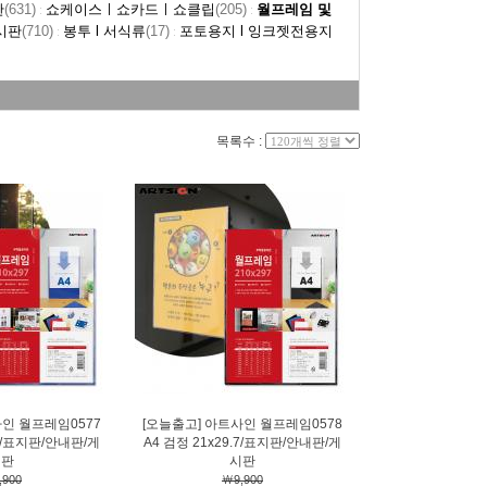
판
(631)
쇼케이스ㅣ쇼카드ㅣ쇼클립
(205)
월프레임 및
:
:
시판
(710)
봉투 l 서식류
(17)
포토용지 l 잉크젯전용지
:
:
목록수 :
사인 월프레임0577
[오늘출고] 아트사인 월프레임0578
.7/표지판/안내판/게
A4 검정 21x29.7/표지판/안내판/게
시판
시판
,900
￦9,900