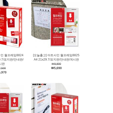
사인 월프레임8824
[오늘출고] 아트사인 월프레임8825
29.7/표지판/안내판/
A4 21x29.7/표지판/안내판/게시판
시판
￦9,900
￦5,690
,500
,970