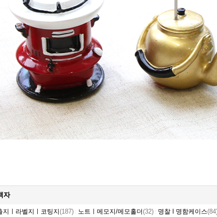
액자
출지ㅣ라벨지ㅣ코팅지
(187)
노트ㅣ메모지/메모홀더
(32)
명찰 l 명함케이스
(84
:
: