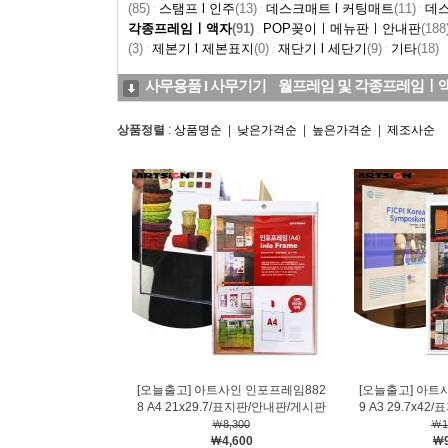
(85)
스탬프 l 인주
(13)
데스크매트 l 커팅매트
(11)
데
:
:
:
각종프레임ㅣ액자
(91)
POP꽂이ㅣ메뉴판ㅣ안내판
(188
:
(3)
제본기 l 제본표지
(0)
재단기 l 세단기
(9)
기타
(18)
:
:
:
사무용품 l 사무기기
월프레임 및 각종프레임ㅣ
>
상품정렬
:
상품명순
|
낮은가격순
|
높은가격순
|
제조사순
[오늘출고] 아트사인 인포프레임882
[오늘출고] 아트
8 A4 21x29.7/표지판/안내판/게시판
9 A3 29.7x4
￦8,300
￦1
￦4,600
￦9