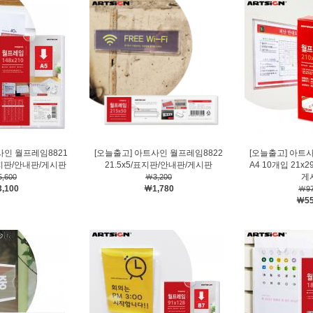
사인 월프레임8821
[오늘출고] 아트사인 월프레임8822
[오늘출고] 아트
/표지판/안내판/게시판
21.5x5/표지판/안내판/게시판
A4 10개입 21x
게
,600
￦3,200
,100
￦1,780
￦97
￦55