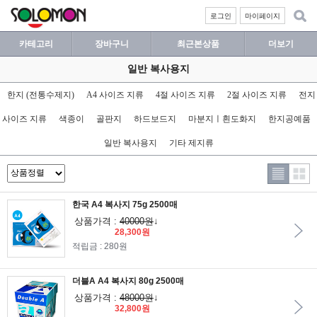
로그인
마이페이지
카테고리
장바구니
최근본상품
더보기
일반 복사용지
한지 (전통수제지)
A4 사이즈 지류
4절 사이즈 지류
2절 사이즈 지류
전지
사이즈 지류
색종이
골판지
하드보드지
마분지ㅣ흰도화지
한지공예품
일반 복사용지
기타 제지류
한국 A4 복사지 75g 2500매
상품가격 :
40000원
↓
28,300원
적립금 : 280원
더블A A4 복사지 80g 2500매
상품가격 :
48000원
↓
32,800원