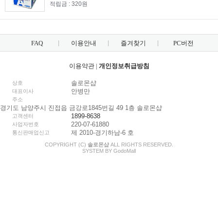
적립금 : 320원
FAQ
이용안내
즐겨찾기
PC버전
이용약관
|
개인정보취급방침
솔로몬샵
상호
안병만
대표이사
주소
경기도 남양주시 진접읍 금강로1845번길 49 1층 솔로몬샵
1899-8638
고객센터
220-07-61880
사업자번호
제 2010-경기하남-6 호
통신판매업신고
COPYRIGHT (C)
솔로몬샵
ALL RIGHTS RESERVED.
SYSTEM BY
Godo
Mall