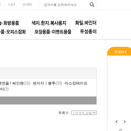
e
cart
order
색연필 l 싸인펜
(15)
편지지ㅣ봉투
(33)
마스킹테이프
:
:
기타
(2)
목록수 :