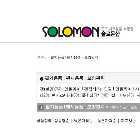
HOME >
필기용품 l 팬시용품
>
모양펀치
필기용품 l 팬시용품
모양펀치
>
펜(볼펜)
(34)
연필꽂이 l 펜접시
(6)
연필 l 연필깎이 l 
:
:
(128)
팬시스티커
(80)
풀 l 접착제
(48)
칼 l 가위
(43)
자
:
:
:
:
필기용품 l 팬시용품
모양펀치
>
총
0
개의 상품이 있습니
상품정렬
:
상품명순
|
낮은가격순
|
높은가격순
|
제조사순