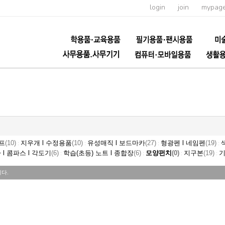
login
join
mypag
샤프
(10)
지우개 l 수정용품
(10)
유성매직 l 보드마카
(27)
형광펜 l 네임펜
(19)
:
:
:
:
 l 콤파스 l 각도기
(6)
학습(초등) 노트 l 종합장
(6)
모양펀치
(0)
지구본
(19)
:
:
:
:
다.