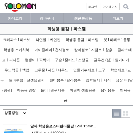
로그인
마이페이지
카테고리
장바구니
최근본상품
더보기
학생용 물감ㅣ파스텔
크레파스 l 파스넷
색연필ㅣ싸인펜
학생용 물감ㅣ파스텔
붓 l 파레트 l 물통
학생용 스케치북
아이클레이 l 천사점토
칼라점토 l 지점토ㅣ찰흙
글라스데
코ㅣ퍼니콘
뿅뿅이ㅣ찍찍이
구슬 l 줄비드 l 스팽글
글루건 (심)ㅣ열카터기
우드락공ㅣ백업
고무줄 l 지끈 l 샤무드
만들기부재료ㅣ도구
학습재료 l 교
구
원아수첩ㅣ선생님일지
원비봉투 l 칼라봉투
입학원서ㅣ서식
상장 l 메달
(왕관)
아동용 명찰
놀이 l 완구제품
어린이 생활용품
음악용품
체육용
품
알파 학생용포스터칼라물감 12색 15ml/포스터물감/피오피물감/구성물감/알파물감/POP물감/손글씨