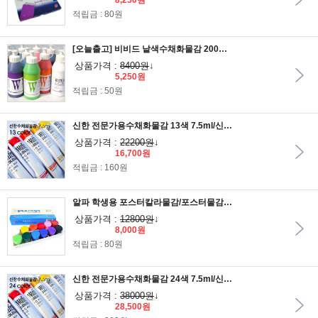
8,250원
적립금 : 80원
[오늘출고] 비비드 낱색수채화물감 200ml/비비드수채화물감/피오피물감/POP예쁜글씨/수채물감/그림물감/비비드물감
상품가격 :
8400원
↓
5,250원
적립금 : 50원
신한 전문가용수채화물감 13색 7.5ml/신한물감/수채화물감/미술용품/학습용/미술재료
상품가격 :
22200원
↓
16,700원
적립금 : 160원
알파 학생용 포스터칼라물감/포스터물감/피오피물감/구성물감/알파물감/POP물감/손글씨
상품가격 :
12800원
↓
8,000원
적립금 : 80원
신한 전문가용수채화물감 24색 7.5ml/신한물감/수채화물감/미술용품/학습용/미술재료
상품가격 :
38000원
↓
28,500원