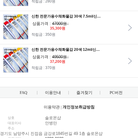
적립금 : 280원
신한 전문가용수채화물감 30색 7.5ml/신한물감/수채화물감/미술용품/학습용/미술재료
상품가격 :
47000원
↓
35,300원
적립금 : 350원
신한 전문가용수채화물감 20색 12ml/신한물감/수채화물감/미술용품/학습용/미술재료
상품가격 :
49500원
↓
37,200원
적립금 : 370원
FAQ
이용안내
즐겨찾기
PC버전
이용약관
|
개인정보취급방침
솔로몬샵
상호
안병만
대표이사
주소
경기도 남양주시 진접읍 금강로1845번길 49 1층 솔로몬샵