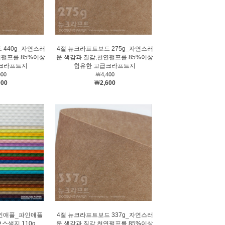
 440g_자연스러
4절 뉴크라프트보드 275g_자연스러
연펄프를 85%이상
운 색감과 질감,천연펄프를 85%이상
크라프트지
함유한 고급크라프트지
00
￦4,400
000
￦2,600
파인애플_파인애플
4절 뉴크라프트보드 337g_자연스러
스색지 110g
운 색감과 질감,천연펄프를 85%이상