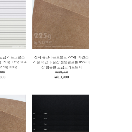
고급 러프그로스
전지 뉴크라프트보드 225g_자연스
151g 175g 204
러운 색감과 질감,천연펄프를 85%이
 273g 320g
상 함유한 고급크라프트지
400
￦23,360
500
￦13,900