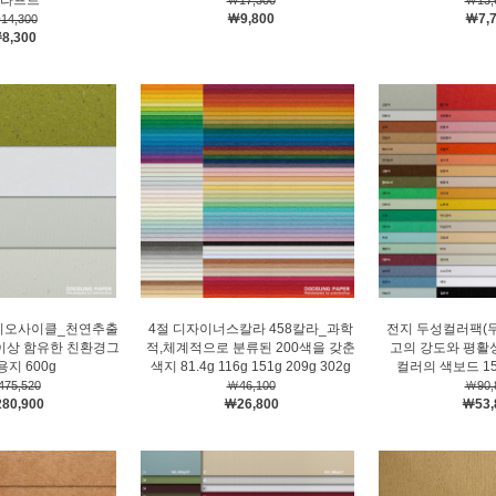
라프트
￦17,300
￦13,
￦9,800
￦7,
14,300
8,300
이오사이클_천연추출
4절 디자이너스칼라 458칼라_과학
전지 두성컬러팩(
%이상 함유한 친환경그
적,체계적으로 분류된 200색을 갖춘
고의 강도와 평활
지 600g
색지 81.4g 116g 151g 209g 302g
컬러의 색보드 157
75,520
￦46,100
￦90,
80,900
￦26,800
￦53,