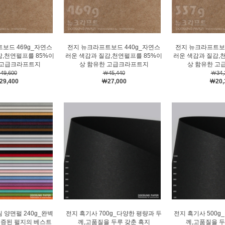
보드 469g_자연스
전지 뉴크라프트보드 440g_자연스
전지 뉴크라프트보드
감,천연펄프를 85%이
러운 색감과 질감,천연펄프를 85%이
러운 색감과 질감,
 고급크라프트지
상 함유한 고급크라프트지
상 함유한 고
49,600
￦45,440
￦34,
29,400
￦27,000
￦20,
 양면펄 240g_완벽
전지 흑기사 700g_다양한 평량과 두
전지 흑기사 500g
입증된 펄지의 베스트
께,고품질을 두루 갖춘 흑지
께,고품질을 두