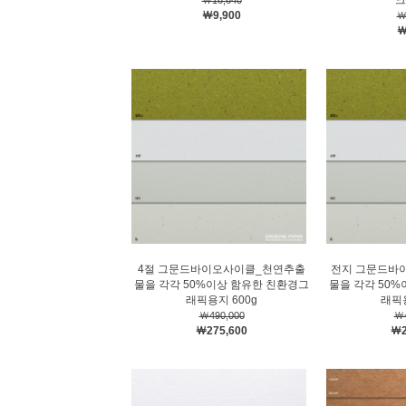
크
￦16,640
￦9,900
￦
￦
4절 그문드바이오사이클_천연추출
전지 그문드바
물을 각각 50%이상 함유한 친환경그
물을 각각 50
래픽용지 600g
래픽용
￦490,000
￦4
￦275,600
￦2