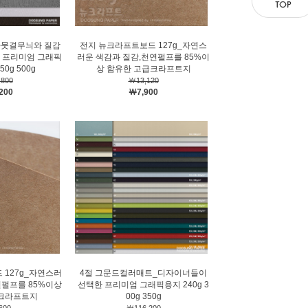
나뭇결무늬와 질감
전지 뉴크라프트보드 127g_자연스
 프리미엄 그래픽
러운 색감과 질감,천연펄프를 85%이
50g 500g
상 함유한 고급크라프트지
800
￦13,120
200
￦7,900
 127g_자연스러
4절 그문드컬러매트_디자이너들이
연펄프를 85%이상
선택한 프리미엄 그래픽용지 240g 3
크라프트지
00g 350g