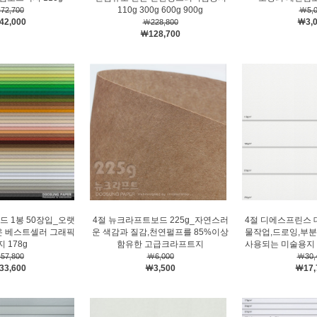
110g 300g 600g 900g
72,700
￦5,0
42,000
￦3,
￦228,800
￦128,700
드 1봉 50장입_오랫
4절 뉴크라프트보드 225g_자연스러
4절 디에스프린스 
온 베스트셀러 그래픽
운 색감과 질감,천연펄프를 85%이상
물작업,드로잉,부분
 178g
함유한 고급크라프트지
사용되는 미술용지 11
57,800
￦6,000
￦30,
33,600
￦3,500
￦17,