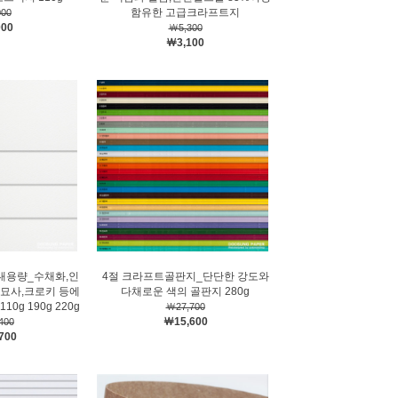
함유한 고급크라프트지
00
000
￦5,300
￦3,100
대용량_수채화,인
4절 크라프트골판지_단단한 강도와
묘사,크로키 등에
다채로운 색의 골판지 280g
0g 190g 220g
￦27,700
￦15,600
400
700