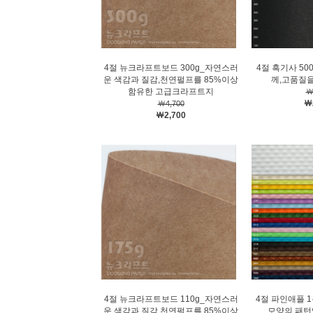
4절 뉴크라프트보드 300g_자연스러
4절 흑기사 50
운 색감과 질감,천연펄프를 85%이상
께,고품질을
함유한 고급크라프트지
￦
￦
￦4,700
￦2,700
4절 뉴크라프트보드 110g_자연스러
4절 파인애플 
운 색감과 질감,천연펄프를 85%이상
모양의 패턴