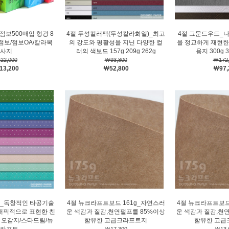
점보500매입 형광 8
4절 두성컬러팩(두성칼라화일)_최고
4절 그문드우드_
A점보/점보OA/칼라복
의 강도와 평활성을 지닌 다양한 컬
을 정교하게 재현한
사지
러의 색보드 157g 209g 262g
용지 300g 3
22,000
￦93,800
￦172,
13,200
￦52,800
￦97,
이_독창적인 타공기술
4절 뉴크라프트보드 161g_자연스러
4절 뉴크라프트보드
래픽적으로 표현한 친
운 색감과 질감,천연펄프를 85%이상
운 색감과 질감,천
g 오감지/스타드림/뉴
함유한 고급크라프트지
함유한 고급