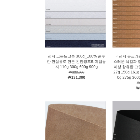
전지 그문드코튼 300g_100% 순수
국전지 뉴크라
한 면섬유로 만든 친환경프리미엄용
스러운 색감과 
지 110g 300g 600g 900g
이상 함유한 고급
27g 150g 161g
￦222,080
￦131,300
0g 275g 300
￦
￦