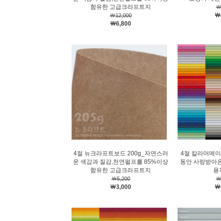
함유한 고급크라프트지
￦
￦
￦12,000
￦6,800
4절 뉴크라프트보드 200g_자연스러
4절 칼라머메이
운 색감과 질감,천연펄프를 85%이상
동안 사랑받아
함유한 고급크라프트지
용지
￦5,200
￦
￦3,000
￦