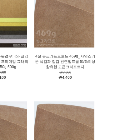
나뭇결무늬와 질감
4절 뉴크라프트보드 469g_자연스러
 프리미엄 그래픽
운 색감과 질감,천연펄프를 85%이상
50g 500g
함유한 고급크라프트지
680
￦7,600
100
￦4,400