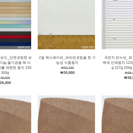
팩보드_단면코팅한 보
2절 왁스페이퍼_파라핀코팅을 한 기
국전지 반누보_최
미늄,펄가공을 해 다
능성 식품용지
백색 인쇄용지 122g 
를 재현한 용지 150
g 227g 250g
￦52,160
 300g
￦30,900
￦68,
￦38,
49,600
29,400