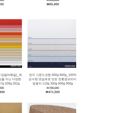
600
￦116,200
700
￦65,400
두성칼라화일)_최
전지 그문드코튼 600g 900g_100%
성을 지닌 다양한
순수한 면섬유로 만든 친환경프리미
g 209g 262g
엄용지 110g 300g 600g 900g
880
￦798,080
800
￦471,500