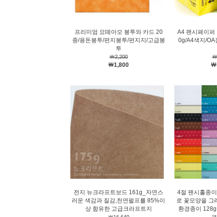
프리미엄 요떼아모 봉투와 카드 20
A4 팬시페이퍼 
종/용돈봉투/편지봉투/편지지/고급봉
0g/A4색지/O
투
￦2,200
￦
￦1,800
￦
전지 뉴크라프트보드 161g_자연스
4절 팬시홀종
러운 색감과 질감,천연펄프를 85%이
로 꽃모양을 그
상 함유한 고급크라프트지
환경종이 128