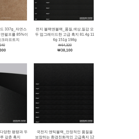
 337g_자연스
전지 블랙앤블랙_품질,색상,질감 모
천연펄프를 85%이
두 업그레이드한 고급 흑지 81.4g 11
급크라프트지
6g 151g 198g
240
￦64,320
300
￦38,100
_다양한 평량과 두
국전지 앤틱블랙_안정적인 품질을
루 갖춘 흑지
보장하는 환경친화적인 고급흑지 12