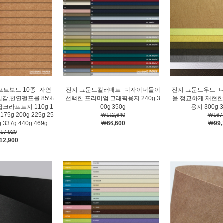
프트보드 10종_자연
전지 그문드컬러매트_디자이너들이
전지 그문드우드_
질감,천연펄프를 85%
선택한 프리미엄 그래픽용지 240g 3
을 정교하게 재현한
크라프트지 110g 1
00g 350g
용지 300g 3
 175g 200g 225g 25
￦112,640
￦167,
g 337g 440g 469g
￦66,600
￦99,
17,920
12,900