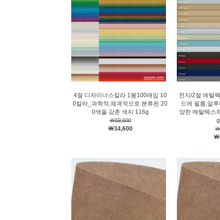
4절 디자이너스칼라 1봉100매입 10
전지/2절 메탈
0칼라_과학적,체계적으로 분류된 20
드에 필름,알루
0색을 갖춘 색지 116g
양한 메탈텍스처
g
￦59,600
￦34,600
￦
￦