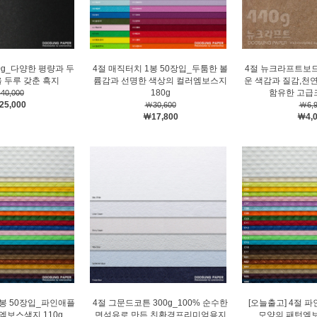
0g_다양한 평량과 두
4절 매직터치 1봉 50장입_두툼한 볼
4절 뉴크라프트보드
 두루 갖춘 흑지
륨감과 선명한 색상의 컬러엠보스지
운 색감과 질감,천
180g
함유한 고급
40,000
25,000
￦30,600
￦6,9
￦17,800
￦4,
1봉 50장입_파인애플
4절 그문드코튼 300g_100% 순수한
[오늘출고] 4절 
엠보스색지 110g
면섬유로 만든 친환경프리미엄용지
모양의 패턴엠보