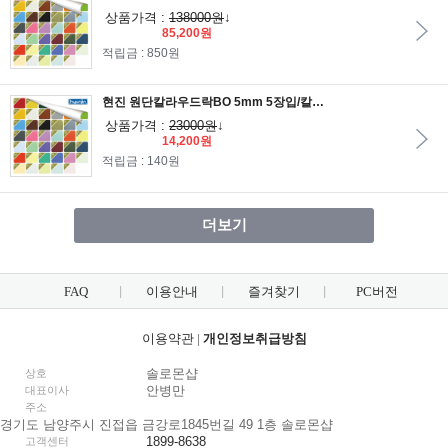
상품가격 :
138000원
↓
85,200원
적립금 : 850원
현진 원단칼라우드락BO 5mm 5장입/칼라우드락/원단보드롱/원단우드락
상품가격 :
23000원
↓
14,200원
적립금 : 140원
더보기
FAQ
이용안내
즐겨찾기
PC버전
이용약관
|
개인정보취급방침
솔로몬샵
상호
안병만
대표이사
주소
경기도 남양주시 진접읍 금강로1845번길 49 1층 솔로몬샵
1899-8638
고객센터