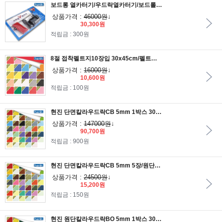
보드롱 열카터기/우드락열카터기/보드롤열캇타기/열커터기/열카터기/열카타기/열캇타기/열선/스티로폼
상품가격 :
46000원
↓
30,300원
적립금 : 300원
8절 접착펠트지10장입 30x45cm/펠트지/유수지/휄트지/펠트공예
상품가격 :
16000원
↓
10,600원
적립금 : 100원
현진 단면칼라우드락CB 5mm 1박스 30장입/칼라우드락/단면우드락
상품가격 :
147000원
↓
90,700원
적립금 : 900원
현진 단면칼라우드락CB 5mm 5장/원단우드락/원단보드롱/칼라우드락
상품가격 :
24500원
↓
15,200원
적립금 : 150원
현진 원단칼라우드락BO 5mm 1박스 30장입/원단우드락/원단백색보드롱/