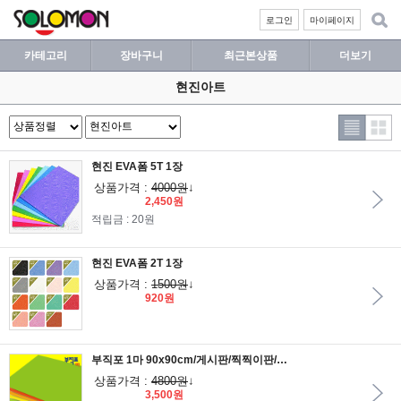
로그인
마이페이지
카테고리
장바구니
최근본상품
더보기
현진아트
현진 EVA폼 5T 1장
상품가격 :
4000원
↓
2,450원
적립금 : 20원
현진 EVA폼 2T 1장
상품가격 :
1500원
↓
920원
부직포 1마 90x90cm/게시판/찍찍이판/바닥제/낱말카드/융판/환경미화
상품가격 :
4800원
↓
3,500원