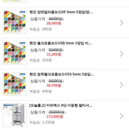
현진 양면칼라폼보드DF 5mm 5장입/양면폼보드/칼라폼보드/폼보드지/환경판/게시판
상품가격 :
46000원
↓
28,400원
적립금 : 280원
현진 벨크로폼보드VSB 5mm 3장입 비접착/벨크로보드/환경판/게시판
상품가격 :
50400원
↓
31,200원
적립금 : 310원
현진 접착벨크로폼보드VSS 5mm 3장입/벨크로보드/환경판/게시판
상품가격 :
66000원
↓
40,700원
적립금 : 400원
[오늘출고] 카파맥스 9단 이동형 멀티서류함 K99106/KEY서류함/잠금장치/9단서류함/이동식서류함/서류보관함서랍
상품가격 :
250000원
↓
172,800원
적립금 : 1,720원