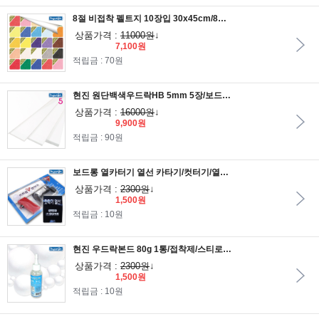
8절 비접착 펠트지 10장입 30x45cm/8절펠트지/비접착펠트지/유수지/펠트공예
상품가격 :
11000원
↓
7,100원
적립금 : 70원
현진 원단백색우드락HB 5mm 5장/보드롱/원단우드락/원단백색보드롱
상품가격 :
16000원
↓
9,900원
적립금 : 90원
보드롱 열카터기 열선 카타기/컷터기/열카터기/열카타기/열선/커터기/보드롱/우드락/스치로폼
상품가격 :
2300원
↓
1,500원
적립금 : 10원
현진 우드락본드 80g 1통/접착제/스티로폼공/우드락접착제/폼보드접착제
상품가격 :
2300원
↓
1,500원
적립금 : 10원