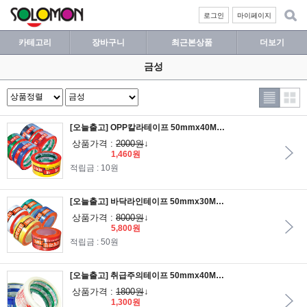
로그인
마이페이지
카테고리
장바구니
최근본상품
더보기
금성
[오늘출고] OPP칼라테이프 50mmx40M 6색상
상품가격 :
2000원
↓
1,460원
적립금 : 10원
[오늘출고] 바닥라인테이프 50mmx30M 1개입 /포토라인테이프/라인테이프
상품가격 :
8000원
↓
5,800원
적립금 : 50원
[오늘출고] 취급주의테이프 50mmx40M 1개입
상품가격 :
1800원
↓
1,300원