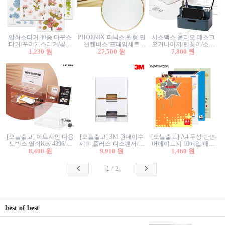
압화스티커 40종 다꾸스
PHOENIX 피닉스 원형 면
시스맥스 올리오 데스크
티커/꾸미기스티커/꽃스
천캔버스 프레임세트
오거나이저/펜꽂이/소품
티커/압화꽃책갈피/팬시
1,230 원
30cm/원형캔버스/플로팅
27,500 원
꽂이/소품함/정리함/수납
7,800 원
스티커
캔버스/액자캔버스
함/화장품정리함/데스크
정리
[오늘출고] 아트사인 다용
[오늘출고] 3M 원데이수
[오늘출고] A4 두성 단면
도박스 열쇠Key 4396/투
세미 플러스 디스펜서/소
머메이드지 10매입/매직
표함/건의함/모금함/응모
8,400 원
프트수세미5매+강력수세
9,910 원
터치/색지/색상지/색복사
1,460 원
함/추첨함/선거함/명함함/
미5매 포함
용지/POP용지/수채화WL/
이벤트함/투명박스
칼라색지/고급복사지
1
/
2
best of best