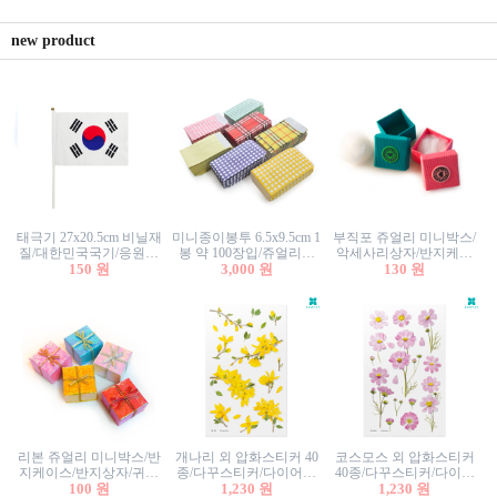
new product
태극기 27x20.5cm 비닐재
미니종이봉투 6.5x9.5cm 1
부직포 쥬얼리 미니박스/
질/대한민국국기/응원깃
봉 약 100장입/쥬얼리봉
악세사리상자/반지케이
발/행사깃발
150 원
투/증명사진봉투/악세사
3,000 원
스/반지상자/귀걸이상자/
130 원
리봉투/카드봉투/편지봉
귀걸이박스
투
리본 쥬얼리 미니박스/반
개나리 외 압화스티커 40
코스모스 외 압화스티커
지케이스/반지상자/귀걸
종/다꾸스티커/다이어리
40종/다꾸스티커/다이어
이상자/귀걸이박스/악세
100 원
꾸미기/꽃스티커/자연물
1,230 원
리꾸미기/꽃스티커/자연
1,230 원