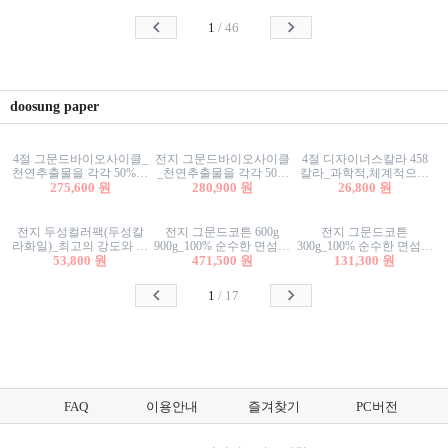
사리상자
스티커/팬시스티커
물스티커/팬시스티커
1
/
46
doosung paper
4절 그문드바이오사이클_
전지 그문드바이오사이클
4절 디자이너스칼라 458
천연추출물을 각각 50%이
_천연추출물을 각각 50%
칼라_과학적,체계적으로
상 함유한 친환경그래픽
275,600 원
이상 함유한 친환경그래
280,900 원
분류된 200색을 갖춘 색지
26,800 원
용지 600g
픽용지 600g
81.4g 116g 151g 209g 302g
전지 두성컬러팩(두성칼
전지 그문드코튼 600g
전지 그문드코튼
라화일)_최고의 강도와 평
900g_100% 순수한 면섬유
300g_100% 순수한 면섬유
활성을 지닌 다양한 컬러
53,800 원
로 만든 친환경프리미엄
471,500 원
로 만든 친환경프리미엄
131,300 원
의 색보드 157g 209g 262g
용지 110g 300g 600g 900g
용지 110g 300g 600g 900g
1
/
17
FAQ
이용안내
즐겨찾기
PC버전