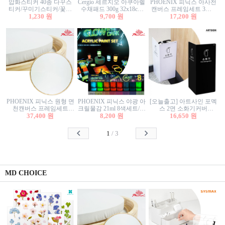
압화스티커 40종 다꾸스
Cergio 세르지오 아쿠아렐
PHOENIX 피닉스 아사천
티커/꾸미기스티커/꽃스
수채패드 300g 32x18cm
캔버스 프레임세트 3호F
티커/압화꽃책갈피/팬시
1,230 원
12매 1면제본
9,700 원
27.3x22cm 캔버스와 올림
17,200 원
스티커
액자세트/액자캔버스
PHOENIX 피닉스 원형 면
PHOENIX 피닉스 야광 아
[오늘출고] 아트사인 포멕
천캔버스 프레임세트
크릴물감 21ml 8색세트/야
스 2면 소화기커버
40cm/원형캔버스/플로팅
37,400 원
8,200 원
광물감
1470/1471/소화기커버/소
16,650 원
캔버스/액자캔버스
화기가림막/소화기보관
함/소화기거치대/소화기
1
/
3
안내판
MD CHOICE