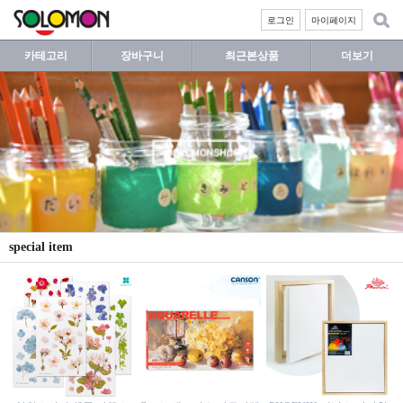
로그인
마이페이지
카테고리
장바구니
최근본상품
더보기
special item