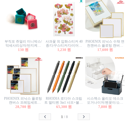
부직포 쥬얼리 미니박스/
사과꽃 외 압화스티커 40
PHOENIX 피닉스 수채 면
악세사리상자/반지케이
종/다꾸스티커/다이어리
천캔버스 플로팅 캔버스
스/반지상자/귀걸이상자/
130 원
꾸미기/꽃스티커/자연물
1,230 원
프레임세트 30x30cm/액자
17,600 원
귀걸이박스
스티커/팬시스티커
캔버스
PHOENIX 피닉스 플로팅
RHODIA 로디아 스크립
시스맥스 올리오 데스크
캔버스 프레임세트
트 멀티펜 3in1 샤프+볼펜/
오거나이저/펜꽂이/소품
50x50cm/액자캔버스/인테
28,700 원
무광택 알루미늄 육각배
65,300 원
꽂이/소품함/정리함/수납
7,800 원
리어소품
럴
함/화장품정리함/데스크
정리
1
/
8