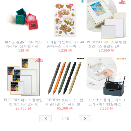
부직포 쥬얼리 미니박스/
사과꽃 외 압화스티커 40
PHOENIX 피닉스 수채 면
악세사리상자/반지케이
종/다꾸스티커/다이어리
천캔버스 플로팅 캔버스
스/반지상자/귀걸이상자/
130 원
꾸미기/꽃스티커/자연물
1,230 원
프레임세트 30x30cm/액자
17,600 원
귀걸이박스
스티커/팬시스티커
캔버스
PHOENIX 피닉스 플로팅
RHODIA 로디아 스크립
시스맥스 올리오 데스크
캔버스 프레임세트
트 멀티펜 3in1 샤프+볼펜/
오거나이저/펜꽂이/소품
50x50cm/액자캔버스/인테
28,700 원
무광택 알루미늄 육각배
65,300 원
꽂이/소품함/정리함/수납
7,800 원
리어소품
럴
함/화장품정리함/데스크
정리
1
/
8