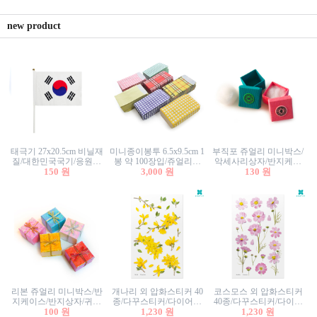
new product
태극기 27x20.5cm 비닐재
미니종이봉투 6.5x9.5cm 1
부직포 쥬얼리 미니박스/
질/대한민국국기/응원깃
봉 약 100장입/쥬얼리봉
악세사리상자/반지케이
발/행사깃발
150 원
투/증명사진봉투/악세사
3,000 원
스/반지상자/귀걸이상자/
130 원
리봉투/카드봉투/편지봉
귀걸이박스
투
리본 쥬얼리 미니박스/반
개나리 외 압화스티커 40
코스모스 외 압화스티커
지케이스/반지상자/귀걸
종/다꾸스티커/다이어리
40종/다꾸스티커/다이어
이상자/귀걸이박스/악세
100 원
꾸미기/꽃스티커/자연물
1,230 원
리꾸미기/꽃스티커/자연
1,230 원