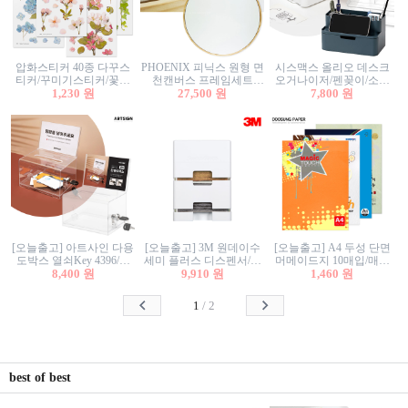
압화스티커 40종 다꾸스
PHOENIX 피닉스 원형 면
시스맥스 올리오 데스크
티커/꾸미기스티커/꽃스
천캔버스 프레임세트
오거나이저/펜꽂이/소품
티커/압화꽃책갈피/팬시
1,230 원
30cm/원형캔버스/플로팅
27,500 원
꽂이/소품함/정리함/수납
7,800 원
스티커
캔버스/액자캔버스
함/화장품정리함/데스크
정리
[오늘출고] 아트사인 다용
[오늘출고] 3M 원데이수
[오늘출고] A4 두성 단면
도박스 열쇠Key 4396/투
세미 플러스 디스펜서/소
머메이드지 10매입/매직
표함/건의함/모금함/응모
8,400 원
프트수세미5매+강력수세
9,910 원
터치/색지/색상지/색복사
1,460 원
함/추첨함/선거함/명함함/
미5매 포함
용지/POP용지/수채화WL/
이벤트함/투명박스
칼라색지/고급복사지
1
/
2
best of best