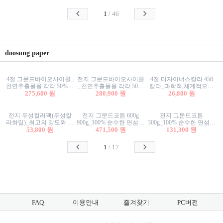
사리상자
스티커/팬시스티커
물스티커/팬시스티커
1
/
46
doosung paper
4절 그문드바이오사이클_
전지 그문드바이오사이클
4절 디자이너스칼라 458
천연추출물을 각각 50%이
_천연추출물을 각각 50%
칼라_과학적,체계적으로
상 함유한 친환경그래픽
275,600 원
이상 함유한 친환경그래
280,900 원
분류된 200색을 갖춘 색지
26,800 원
용지 600g
픽용지 600g
81.4g 116g 151g 209g 302g
전지 두성컬러팩(두성칼
전지 그문드코튼 600g
전지 그문드코튼
라화일)_최고의 강도와 평
900g_100% 순수한 면섬유
300g_100% 순수한 면섬유
활성을 지닌 다양한 컬러
53,800 원
로 만든 친환경프리미엄
471,500 원
로 만든 친환경프리미엄
131,300 원
의 색보드 157g 209g 262g
용지 110g 300g 600g 900g
용지 110g 300g 600g 900g
1
/
17
FAQ
이용안내
즐겨찾기
PC버전