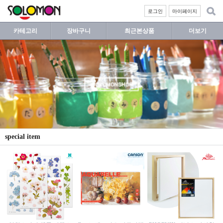
로그인
마이페이지
카테고리
장바구니
최근본상품
더보기
special item