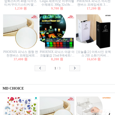
압화스티커 40종 다꾸스
Cergio 세르지오 아쿠아렐
PHOENIX 피닉스 아사천
티커/꾸미기스티커/꽃스
수채패드 300g 32x18cm
캔버스 프레임세트 3호F
티커/압화꽃책갈피/팬시
1,230 원
12매 1면제본
9,700 원
27.3x22cm 캔버스와 올림
17,200 원
스티커
액자세트/액자캔버스
PHOENIX 피닉스 원형 면
PHOENIX 피닉스 야광 아
[오늘출고] 아트사인 포멕
천캔버스 프레임세트
크릴물감 21ml 8색세트/야
스 2면 소화기커버
40cm/원형캔버스/플로팅
37,400 원
8,200 원
광물감
1470/1471/소화기커버/소
16,650 원
캔버스/액자캔버스
화기가림막/소화기보관
함/소화기거치대/소화기
1
/
3
안내판
MD CHOICE