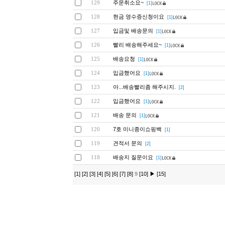
주문취소요~
129
[1]
현금 영수증신청이요
128
[1]
입금및 배송문의
127
[1]
빨리 배송해주세요~
126
[1]
배송요청
125
[1]
입금했어요
124
[1]
아...배송빨리좀 해주시지.
123
[2]
입금했어요
122
[1]
배송 문의
121
[1]
7호 미니종이쇼핑백
120
[1]
견적서 문의
119
[2]
배송지 질문이요
118
[1]
[1]
[2]
[3]
[4]
[5]
[6]
[7]
[8]
9
[10]
▶
[15]