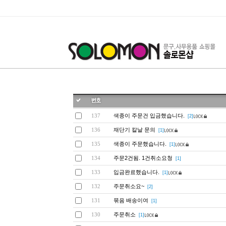
색종이 주문건 입금했습니다.
137
[2]
재단기 칼날 문의
136
[1]
색종이 주문했습니다.
135
[1]
주문2건됨. 1건취소요청
134
[1]
입금완료했습니다.
133
[1]
주문취소요~
132
[2]
묶음 배송이여
131
[1]
주문취소
130
[1]