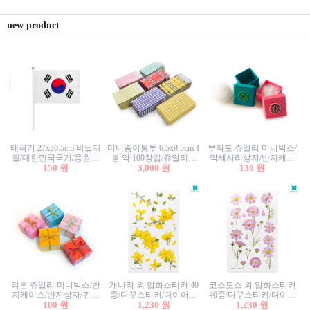
new product
태극기 27x20.5cm 비닐재
미니종이봉투 6.5x9.5cm 1
부직포 쥬얼리 미니박스/
질/대한민국국기/응원깃
봉 약 100장입/쥬얼리봉
악세사리상자/반지케이
발/행사깃발
150 원
투/증명사진봉투/악세사
3,000 원
스/반지상자/귀걸이상자/
130 원
리봉투/카드봉투/편지봉
귀걸이박스
투
리본 쥬얼리 미니박스/반
개나리 외 압화스티커 40
코스모스 외 압화스티커
지케이스/반지상자/귀걸
종/다꾸스티커/다이어리
40종/다꾸스티커/다이어
이상자/귀걸이박스/악세
100 원
꾸미기/꽃스티커/자연물
1,230 원
리꾸미기/꽃스티커/자연
1,230 원