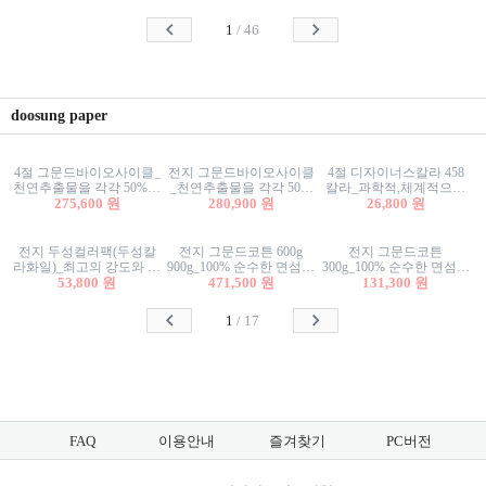
사리상자
스티커/팬시스티커
물스티커/팬시스티커
1
/
46
doosung paper
4절 그문드바이오사이클_
전지 그문드바이오사이클
4절 디자이너스칼라 458
천연추출물을 각각 50%이
_천연추출물을 각각 50%
칼라_과학적,체계적으로
상 함유한 친환경그래픽
275,600 원
이상 함유한 친환경그래
280,900 원
분류된 200색을 갖춘 색지
26,800 원
용지 600g
픽용지 600g
81.4g 116g 151g 209g 302g
전지 두성컬러팩(두성칼
전지 그문드코튼 600g
전지 그문드코튼
라화일)_최고의 강도와 평
900g_100% 순수한 면섬유
300g_100% 순수한 면섬유
활성을 지닌 다양한 컬러
53,800 원
로 만든 친환경프리미엄
471,500 원
로 만든 친환경프리미엄
131,300 원
의 색보드 157g 209g 262g
용지 110g 300g 600g 900g
용지 110g 300g 600g 900g
1
/
17
FAQ
이용안내
즐겨찾기
PC버전