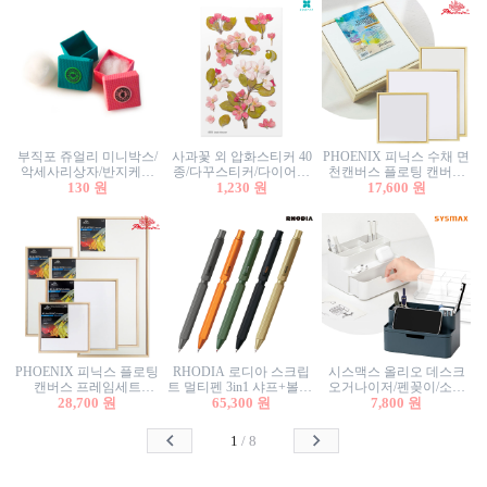
부직포 쥬얼리 미니박스/
사과꽃 외 압화스티커 40
PHOENIX 피닉스 수채 면
악세사리상자/반지케이
종/다꾸스티커/다이어리
천캔버스 플로팅 캔버스
스/반지상자/귀걸이상자/
130 원
꾸미기/꽃스티커/자연물
1,230 원
프레임세트 30x30cm/액자
17,600 원
귀걸이박스
스티커/팬시스티커
캔버스
PHOENIX 피닉스 플로팅
RHODIA 로디아 스크립
시스맥스 올리오 데스크
캔버스 프레임세트
트 멀티펜 3in1 샤프+볼펜/
오거나이저/펜꽂이/소품
50x50cm/액자캔버스/인테
28,700 원
무광택 알루미늄 육각배
65,300 원
꽂이/소품함/정리함/수납
7,800 원
리어소품
럴
함/화장품정리함/데스크
정리
1
/
8