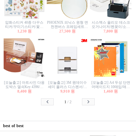
압화스티커 40종 다꾸스
PHOENIX 피닉스 원형 면
시스맥스 올리오 데스크
티커/꾸미기스티커/꽃스
천캔버스 프레임세트
오거나이저/펜꽂이/소품
티커/압화꽃책갈피/팬시
1,230 원
30cm/원형캔버스/플로팅
27,500 원
꽂이/소품함/정리함/수납
7,800 원
스티커
캔버스/액자캔버스
함/화장품정리함/데스크
정리
[오늘출고] 아트사인 다용
[오늘출고] 3M 원데이수
[오늘출고] A4 두성 단면
도박스 열쇠Key 4396/투
세미 플러스 디스펜서/소
머메이드지 10매입/매직
표함/건의함/모금함/응모
8,400 원
프트수세미5매+강력수세
9,910 원
터치/색지/색상지/색복사
1,460 원
함/추첨함/선거함/명함함/
미5매 포함
용지/POP용지/수채화WL/
이벤트함/투명박스
칼라색지/고급복사지
1
/
2
best of best