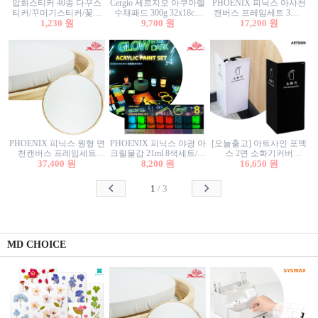
압화스티커 40종 다꾸스
Cergio 세르지오 아쿠아렐
PHOENIX 피닉스 아사천
티커/꾸미기스티커/꽃스
수채패드 300g 32x18cm
캔버스 프레임세트 3호F
티커/압화꽃책갈피/팬시
1,230 원
12매 1면제본
9,700 원
27.3x22cm 캔버스와 올림
17,200 원
스티커
액자세트/액자캔버스
PHOENIX 피닉스 원형 면
PHOENIX 피닉스 야광 아
[오늘출고] 아트사인 포멕
천캔버스 프레임세트
크릴물감 21ml 8색세트/야
스 2면 소화기커버
40cm/원형캔버스/플로팅
37,400 원
8,200 원
광물감
1470/1471/소화기커버/소
16,650 원
캔버스/액자캔버스
화기가림막/소화기보관
함/소화기거치대/소화기
1
/
3
안내판
MD CHOICE