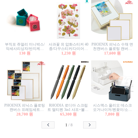
부직포 쥬얼리 미니박스/
사과꽃 외 압화스티커 40
PHOENIX 피닉스 수채 면
악세사리상자/반지케이
종/다꾸스티커/다이어리
천캔버스 플로팅 캔버스
스/반지상자/귀걸이상자/
130 원
꾸미기/꽃스티커/자연물
1,230 원
프레임세트 30x30cm/액자
17,600 원
귀걸이박스
스티커/팬시스티커
캔버스
PHOENIX 피닉스 플로팅
RHODIA 로디아 스크립
시스맥스 올리오 데스크
캔버스 프레임세트
트 멀티펜 3in1 샤프+볼펜/
오거나이저/펜꽂이/소품
50x50cm/액자캔버스/인테
28,700 원
무광택 알루미늄 육각배
65,300 원
꽂이/소품함/정리함/수납
7,800 원
리어소품
럴
함/화장품정리함/데스크
정리
1
/
8