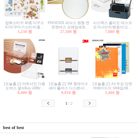
압화스티커 40종 다꾸스
PHOENIX 피닉스 원형 면
시스맥스 올리오 데스크
티커/꾸미기스티커/꽃스
천캔버스 프레임세트
오거나이저/펜꽂이/소품
티커/압화꽃책갈피/팬시
1,230 원
30cm/원형캔버스/플로팅
27,500 원
꽂이/소품함/정리함/수납
7,800 원
스티커
캔버스/액자캔버스
함/화장품정리함/데스크
정리
[오늘출고] 아트사인 다용
[오늘출고] 3M 원데이수
[오늘출고] A4 두성 단면
도박스 열쇠Key 4396/투
세미 플러스 디스펜서/소
머메이드지 10매입/매직
표함/건의함/모금함/응모
8,400 원
프트수세미5매+강력수세
9,910 원
터치/색지/색상지/색복사
1,460 원
함/추첨함/선거함/명함함/
미5매 포함
용지/POP용지/수채화WL/
이벤트함/투명박스
칼라색지/고급복사지
1
/
2
best of best