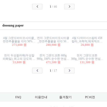
사리상자
스티커/팬시스티커
물스티커/팬시스티커
1
/
46
doosung paper
4절 그문드바이오사이클_
전지 그문드바이오사이클
4절 디자이너스칼라 458
천연추출물을 각각 50%이
_천연추출물을 각각 50%
칼라_과학적,체계적으로
상 함유한 친환경그래픽
275,600 원
이상 함유한 친환경그래
280,900 원
분류된 200색을 갖춘 색지
26,800 원
용지 600g
픽용지 600g
81.4g 116g 151g 209g 302g
전지 두성컬러팩(두성칼
전지 그문드코튼 600g
전지 그문드코튼
라화일)_최고의 강도와 평
900g_100% 순수한 면섬유
300g_100% 순수한 면섬유
활성을 지닌 다양한 컬러
53,800 원
로 만든 친환경프리미엄
471,500 원
로 만든 친환경프리미엄
131,300 원
의 색보드 157g 209g 262g
용지 110g 300g 600g 900g
용지 110g 300g 600g 900g
1
/
17
FAQ
이용안내
즐겨찾기
PC버전