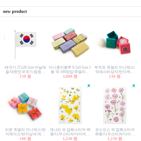
new product
태극기 27x20.5cm 비닐재
미니종이봉투 6.5x9.5cm 1
부직포 쥬얼리 미니박스/
질/대한민국국기/응원깃
봉 약 100장입/쥬얼리봉
악세사리상자/반지케이
발/행사깃발
150 원
투/증명사진봉투/악세사
3,000 원
스/반지상자/귀걸이상자/
130 원
리봉투/카드봉투/편지봉
귀걸이박스
투
리본 쥬얼리 미니박스/반
개나리 외 압화스티커 40
코스모스 외 압화스티커
지케이스/반지상자/귀걸
종/다꾸스티커/다이어리
40종/다꾸스티커/다이어
이상자/귀걸이박스/악세
100 원
꾸미기/꽃스티커/자연물
1,230 원
리꾸미기/꽃스티커/자연
1,230 원