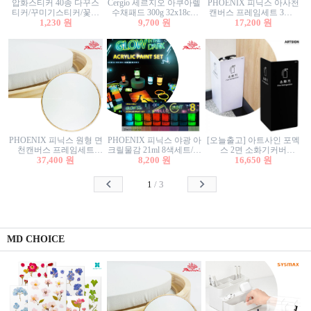
압화스티커 40종 다꾸스
Cergio 세르지오 아쿠아렐
PHOENIX 피닉스 아사천
티커/꾸미기스티커/꽃스
수채패드 300g 32x18cm
캔버스 프레임세트 3호F
티커/압화꽃책갈피/팬시
1,230 원
12매 1면제본
9,700 원
27.3x22cm 캔버스와 올림
17,200 원
스티커
액자세트/액자캔버스
PHOENIX 피닉스 원형 면
PHOENIX 피닉스 야광 아
[오늘출고] 아트사인 포멕
천캔버스 프레임세트
크릴물감 21ml 8색세트/야
스 2면 소화기커버
40cm/원형캔버스/플로팅
37,400 원
8,200 원
광물감
1470/1471/소화기커버/소
16,650 원
캔버스/액자캔버스
화기가림막/소화기보관
함/소화기거치대/소화기
1
/
3
안내판
MD CHOICE