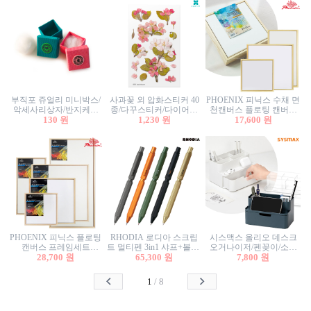
부직포 쥬얼리 미니박스/
사과꽃 외 압화스티커 40
PHOENIX 피닉스 수채 면
악세사리상자/반지케이
종/다꾸스티커/다이어리
천캔버스 플로팅 캔버스
스/반지상자/귀걸이상자/
130 원
꾸미기/꽃스티커/자연물
1,230 원
프레임세트 30x30cm/액자
17,600 원
귀걸이박스
스티커/팬시스티커
캔버스
PHOENIX 피닉스 플로팅
RHODIA 로디아 스크립
시스맥스 올리오 데스크
캔버스 프레임세트
트 멀티펜 3in1 샤프+볼펜/
오거나이저/펜꽂이/소품
50x50cm/액자캔버스/인테
28,700 원
무광택 알루미늄 육각배
65,300 원
꽂이/소품함/정리함/수납
7,800 원
리어소품
럴
함/화장품정리함/데스크
정리
1
/
8