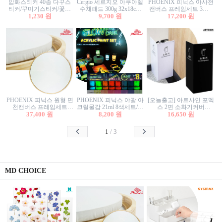
압화스티커 40종 다꾸스
Cergio 세르지오 아쿠아렐
PHOENIX 피닉스 아사천
티커/꾸미기스티커/꽃스
수채패드 300g 32x18cm
캔버스 프레임세트 3호F
티커/압화꽃책갈피/팬시
1,230 원
12매 1면제본
9,700 원
27.3x22cm 캔버스와 올림
17,200 원
스티커
액자세트/액자캔버스
PHOENIX 피닉스 원형 면
PHOENIX 피닉스 야광 아
[오늘출고] 아트사인 포멕
천캔버스 프레임세트
크릴물감 21ml 8색세트/야
스 2면 소화기커버
40cm/원형캔버스/플로팅
37,400 원
8,200 원
광물감
1470/1471/소화기커버/소
16,650 원
캔버스/액자캔버스
화기가림막/소화기보관
함/소화기거치대/소화기
1
/
3
안내판
MD CHOICE