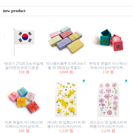
new product
태극기 27x20.5cm 비닐재
미니종이봉투 6.5x9.5cm 1
부직포 쥬얼리 미니박스/
질/대한민국국기/응원깃
봉 약 100장입/쥬얼리봉
악세사리상자/반지케이
발/행사깃발
150 원
투/증명사진봉투/악세사
3,000 원
스/반지상자/귀걸이상자/
130 원
리봉투/카드봉투/편지봉
귀걸이박스
투
리본 쥬얼리 미니박스/반
개나리 외 압화스티커 40
코스모스 외 압화스티커
지케이스/반지상자/귀걸
종/다꾸스티커/다이어리
40종/다꾸스티커/다이어
이상자/귀걸이박스/악세
100 원
꾸미기/꽃스티커/자연물
1,230 원
리꾸미기/꽃스티커/자연
1,230 원