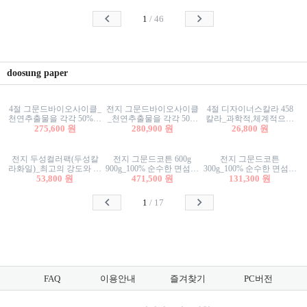
사리상자
스티커/팬시스티커
물스티커/팬시스티커
1
/
46
doosung paper
4절 그문드바이오사이클_
전지 그문드바이오사이클
4절 디자이너스칼라 458
천연추출물을 각각 50%이
_천연추출물을 각각 50%
칼라_과학적,체계적으로
상 함유한 친환경그래픽
275,600 원
이상 함유한 친환경그래
280,900 원
분류된 200색을 갖춘 색지
26,800 원
용지 600g
픽용지 600g
81.4g 116g 151g 209g 302g
전지 두성컬러팩(두성칼
전지 그문드코튼 600g
전지 그문드코튼
라화일)_최고의 강도와 평
900g_100% 순수한 면섬유
300g_100% 순수한 면섬유
활성을 지닌 다양한 컬러
53,800 원
로 만든 친환경프리미엄
471,500 원
로 만든 친환경프리미엄
131,300 원
의 색보드 157g 209g 262g
용지 110g 300g 600g 900g
용지 110g 300g 600g 900g
1
/
17
FAQ
이용안내
즐겨찾기
PC버전