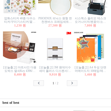
압화스티커 40종 다꾸스
PHOENIX 피닉스 원형 면
시스맥스 올리오 데스크
티커/꾸미기스티커/꽃스
천캔버스 프레임세트
오거나이저/펜꽂이/소품
티커/압화꽃책갈피/팬시
1,230 원
30cm/원형캔버스/플로팅
27,500 원
꽂이/소품함/정리함/수납
7,800 원
스티커
캔버스/액자캔버스
함/화장품정리함/데스크
정리
[오늘출고] 아트사인 다용
[오늘출고] 3M 원데이수
[오늘출고] A4 두성 단면
도박스 열쇠Key 4396/투
세미 플러스 디스펜서/소
머메이드지 10매입/매직
표함/건의함/모금함/응모
8,400 원
프트수세미5매+강력수세
9,910 원
터치/색지/색상지/색복사
1,460 원
함/추첨함/선거함/명함함/
미5매 포함
용지/POP용지/수채화WL/
이벤트함/투명박스
칼라색지/고급복사지
1
/
2
best of best